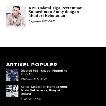
KPK Dalami Tiga Pertemuan
Suhardiman Amby dengan
Menteri Kehutanan
8 Agustus 2026 -08:13
ARTIKEL POPULER
Dicoret PBSI, Shesar Pindah ke
2
Klub AS
4
7 Februari 2024 -22:40
4
Kenali Kelebihan Honda Freed,
7
Mobil Bekas yang Banyak
8
Diburu
1
5 Juli 2024 -07:32