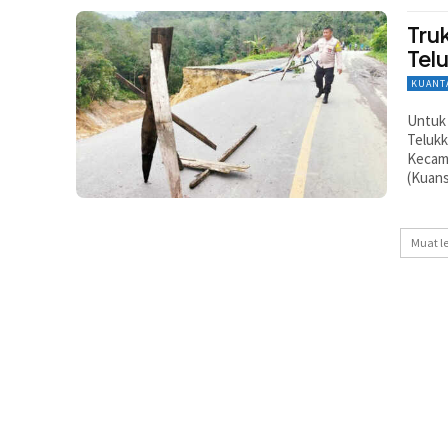
Tru
Tel
KUANT
Untuk 
Telukk
Kecama
(Kuans
Muat l