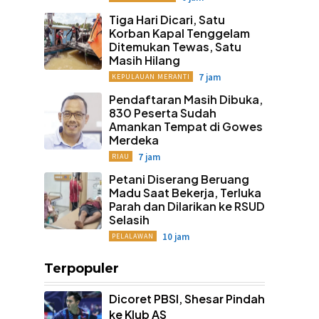
Tiga Hari Dicari, Satu
Korban Kapal Tenggelam
Ditemukan Tewas, Satu
Masih Hilang
7 jam
KEPULAUAN MERANTI
Pendaftaran Masih Dibuka,
830 Peserta Sudah
Amankan Tempat di Gowes
Merdeka
7 jam
RIAU
Petani Diserang Beruang
Madu Saat Bekerja, Terluka
Parah dan Dilarikan ke RSUD
Selasih
10 jam
PELALAWAN
Terpopuler
Dicoret PBSI, Shesar Pindah
ke Klub AS