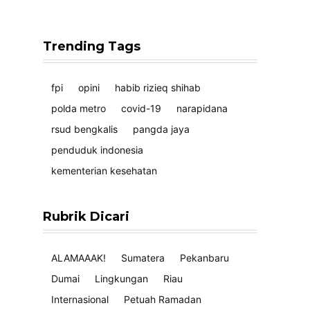
Trending Tags
fpi
opini
habib rizieq shihab
polda metro
covid-19
narapidana
rsud bengkalis
pangda jaya
penduduk indonesia
kementerian kesehatan
Rubrik Dicari
ALAMAAAK!
Sumatera
Pekanbaru
Dumai
Lingkungan
Riau
Internasional
Petuah Ramadan