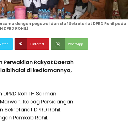
bersama dengan pegawai dan staf Sekretariat DPRD Rohil pada
AN DPRD ROHIL)
witter
Pinterest
WhatsApp
n Perwakilan Rakyat Daerah
alalbihalal di kediamannya,
an DPRD Rohil H Sarman
l Marwan, Kabag Persidangan
n Sekretariat DPRD Rohil.
ungan Pemkab Rohil.