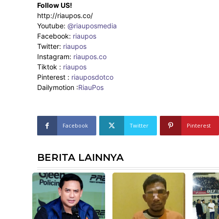
Follow US!
http://riaupos.co/
Youtube:
@riauposmedia
Facebook:
riaupos
Twitter:
riaupos
Instagram:
riaupos.co
Tiktok :
riaupos
Pinterest :
riauposdotco
Dailymotion :
RiauPos
Facebook
Twitter
Pinterest
BERITA LAINNYA