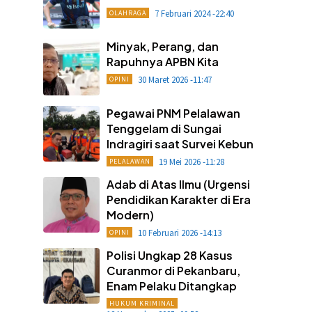
7 Februari 2024 -22:40
OLAHRAGA
Minyak, Perang, dan
Rapuhnya APBN Kita
30 Maret 2026 -11:47
OPINI
Pegawai PNM Pelalawan
Tenggelam di Sungai
Indragiri saat Survei Kebun
19 Mei 2026 -11:28
PELALAWAN
Adab di Atas Ilmu (Urgensi
Pendidikan Karakter di Era
Modern)
10 Februari 2026 -14:13
OPINI
Polisi Ungkap 28 Kasus
Curanmor di Pekanbaru,
Enam Pelaku Ditangkap
HUKUM KRIMINAL