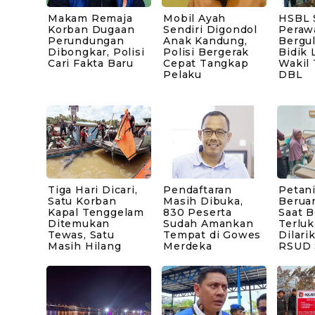
Makam Remaja
Mobil Ayah
HSBL 
Korban Dugaan
Sendiri Digondol
Peraw
Perundungan
Anak Kandung,
Bergul
Dibongkar, Polisi
Polisi Bergerak
Bidik 
Cari Fakta Baru
Cepat Tangkap
Wakil
Pelaku
DBL
Tiga Hari Dicari,
Pendaftaran
Petani
Satu Korban
Masih Dibuka,
Berua
Kapal Tenggelam
830 Peserta
Saat B
Ditemukan
Sudah Amankan
Terluk
Tewas, Satu
Tempat di Gowes
Dilari
Masih Hilang
Merdeka
RSUD 