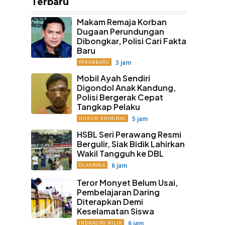
Terbaru
Makam Remaja Korban
Dugaan Perundungan
Dibongkar, Polisi Cari Fakta
Baru
3 jam
PEKANBARU
Mobil Ayah Sendiri
Digondol Anak Kandung,
Polisi Bergerak Cepat
Tangkap Pelaku
5 jam
HUKUM KRIMINAL
HSBL Seri Perawang Resmi
Bergulir, Siak Bidik Lahirkan
Wakil Tangguh ke DBL
6 jam
OLAHRAGA
Teror Monyet Belum Usai,
Pembelajaran Daring
Diterapkan Demi
Keselamatan Siswa
6 jam
INDRAGIRI HILIR