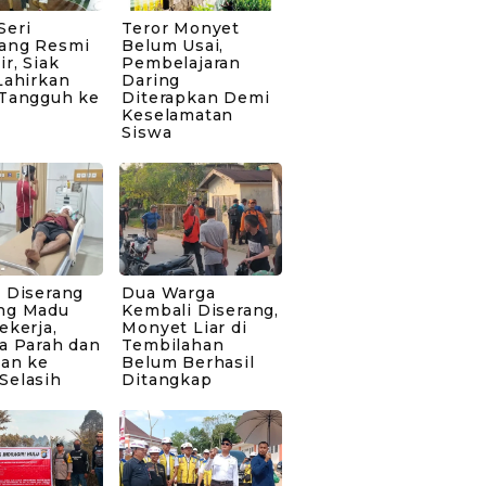
Seri
Teror Monyet
ang Resmi
Belum Usai,
ir, Siak
Pembelajaran
Lahirkan
Daring
 Tangguh ke
Diterapkan Demi
Keselamatan
Siswa
 Diserang
Dua Warga
ng Madu
Kembali Diserang,
ekerja,
Monyet Liar di
a Parah dan
Tembilahan
kan ke
Belum Berhasil
Selasih
Ditangkap