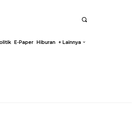
olitik
E-Paper
Hiburan
+ Lainnya