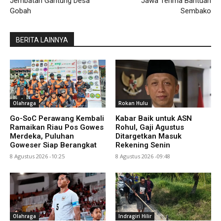
Jembatan Gantung Desa
Jawa Terima Bantuan
Gobah
Sembako
BERITA LAINNYA
Olahraga
Rokan Hulu
Go-SoC Perawang Kembali
Kabar Baik untuk ASN
Ramaikan Riau Pos Gowes
Rohul, Gaji Agustus
Merdeka, Puluhan
Ditargetkan Masuk
Goweser Siap Berangkat
Rekening Senin
8 Agustus 2026 -10:25
8 Agustus 2026 -09:48
Olahraga
Indragiri Hilir