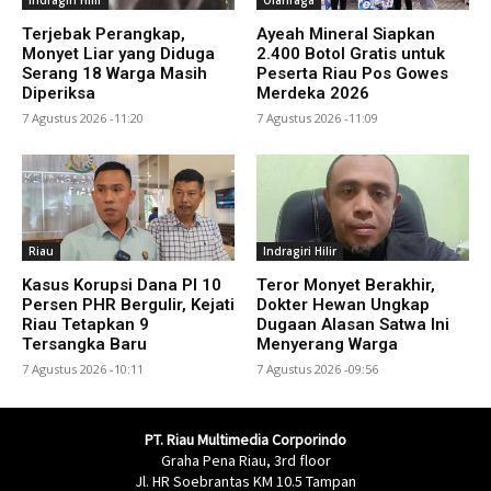
Indragiri Hilir
Olahraga
Terjebak Perangkap,
Ayeah Mineral Siapkan
Monyet Liar yang Diduga
2.400 Botol Gratis untuk
Serang 18 Warga Masih
Peserta Riau Pos Gowes
Diperiksa
Merdeka 2026
7 Agustus 2026 -11:20
7 Agustus 2026 -11:09
Riau
Indragiri Hilir
Kasus Korupsi Dana PI 10
Teror Monyet Berakhir,
Persen PHR Bergulir, Kejati
Dokter Hewan Ungkap
Riau Tetapkan 9
Dugaan Alasan Satwa Ini
Tersangka Baru
Menyerang Warga
7 Agustus 2026 -10:11
7 Agustus 2026 -09:56
PT. Riau Multimedia Corporindo
Graha Pena Riau, 3rd floor
Jl. HR Soebrantas KM 10.5 Tampan