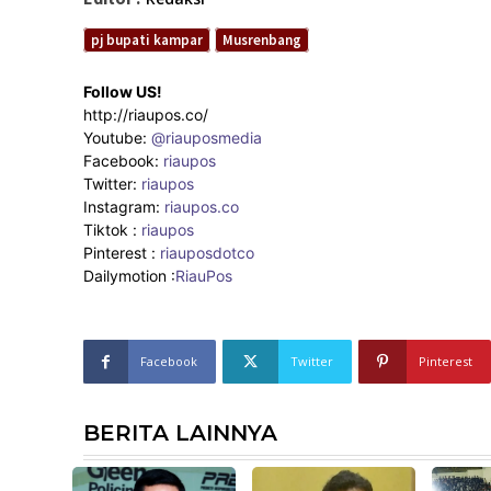
pj bupati kampar
Musrenbang
Follow US!
http://riaupos.co/
Youtube:
@riauposmedia
Facebook:
riaupos
Twitter:
riaupos
Instagram:
riaupos.co
Tiktok :
riaupos
Pinterest :
riauposdotco
Dailymotion :
RiauPos
Facebook
Twitter
Pinterest
BERITA LAINNYA