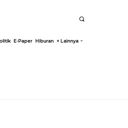
olitik
E-Paper
Hiburan
+ Lainnya