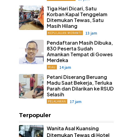
Tiga Hari Dicari, Satu
Korban Kapal Tenggelam
Ditemukan Tewas, Satu
Masih Hilang
13 jam
KEPULAUAN MERANTI
Pendaftaran Masih Dibuka,
830 Peserta Sudah
Amankan Tempat di Gowes
Merdeka
14 jam
RIAU
Petani Diserang Beruang
Madu Saat Bekerja, Terluka
Parah dan Dilarikan ke RSUD
Selasih
17 jam
PELALAWAN
Terpopuler
Wanita Asal Kuansing
Ditemukan Tewas di Hotel