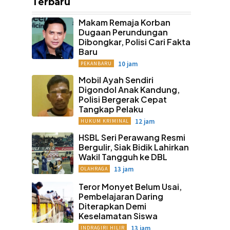
Terbaru
Makam Remaja Korban
Dugaan Perundungan
Dibongkar, Polisi Cari Fakta
Baru
10 jam
PEKANBARU
Mobil Ayah Sendiri
Digondol Anak Kandung,
Polisi Bergerak Cepat
Tangkap Pelaku
12 jam
HUKUM KRIMINAL
HSBL Seri Perawang Resmi
Bergulir, Siak Bidik Lahirkan
Wakil Tangguh ke DBL
13 jam
OLAHRAGA
Teror Monyet Belum Usai,
Pembelajaran Daring
Diterapkan Demi
Keselamatan Siswa
13 jam
INDRAGIRI HILIR