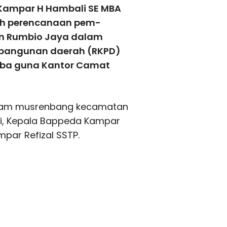
 Kampar H Hambali SE MBA
ah perencanaan pem­
n Rumbio Jaya dalam
mbangunan daerah (RKPD)
rba guna Kantor Camat
alam musrenbang kecamatan
 MSi, Kepala Bappeda Kampar
par Refizal SSTP.