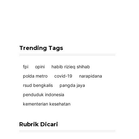
Trending Tags
fpi
opini
habib rizieq shihab
polda metro
covid-19
narapidana
rsud bengkalis
pangda jaya
penduduk indonesia
kementerian kesehatan
Rubrik Dicari