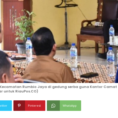
 Kecamatan Rumbio Jaya di gedung serba guna Kantor Camat
ar untuk RiauPos.CO)
witter
Pinterest
WhatsApp