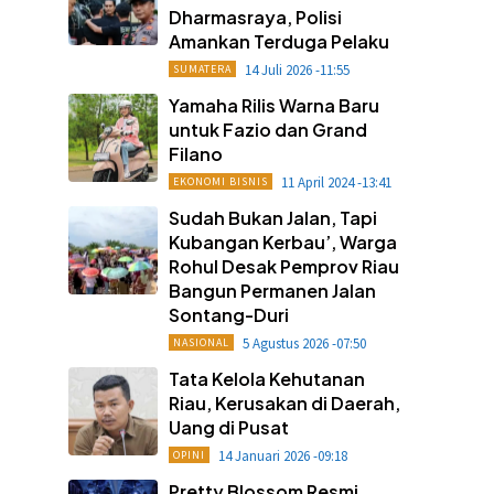
Dharmasraya, Polisi
Amankan Terduga Pelaku
14 Juli 2026 -11:55
SUMATERA
Yamaha Rilis Warna Baru
untuk Fazio dan Grand
Filano
11 April 2024 -13:41
EKONOMI BISNIS
Sudah Bukan Jalan, Tapi
Kubangan Kerbau’, Warga
Rohul Desak Pemprov Riau
Bangun Permanen Jalan
Sontang-Duri
5 Agustus 2026 -07:50
NASIONAL
Tata Kelola Kehutanan
Riau, Kerusakan di Daerah,
Uang di Pusat
14 Januari 2026 -09:18
OPINI
Pretty Blossom Resmi