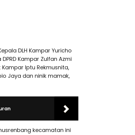
 Kepala DLH Kampar Yuricho
ota DPRD Kampar Zulfan Azmi
k Kampar Iptu Rekmusnita,
io Jaya dan ninik mamak,
uran
musrenbang kecamatan ini