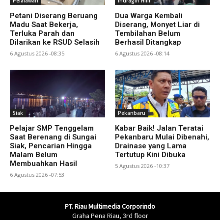
Pelalawan
Indragiri Hilir
Petani Diserang Beruang
Dua Warga Kembali
Madu Saat Bekerja,
Diserang, Monyet Liar di
Terluka Parah dan
Tembilahan Belum
Dilarikan ke RSUD Selasih
Berhasil Ditangkap
6 Agustus 2026 -08:35
6 Agustus 2026 -08:14
Siak
Pekanbaru
Pelajar SMP Tenggelam
Kabar Baik! Jalan Teratai
Saat Berenang di Sungai
Pekanbaru Mulai Dibenahi,
Siak, Pencarian Hingga
Drainase yang Lama
Malam Belum
Tertutup Kini Dibuka
Membuahkan Hasil
5 Agustus 2026 -10:37
6 Agustus 2026 -07:53
PT. Riau Multimedia Corporindo
Graha Pena Riau, 3rd floor