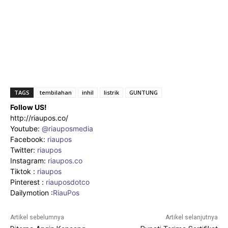
TAGS
tembilahan
inhil
listrik
GUNTUNG
Follow US!
http://riaupos.co/
Youtube:
@riauposmedia
Facebook:
riaupos
Twitter:
riaupos
Instagram:
riaupos.co
Tiktok :
riaupos
Pinterest :
riauposdotco
Dailymotion :
RiauPos
Artikel sebelumnya
Artikel selanjutnya