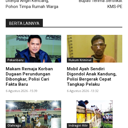
Diterpa Angin Kencang,
Bupati Terima Sertifikat
Pohon Timpa Rumah Warga
KMS‑PE
BERITA LAINNYA
Pekanbaru
Hukum Kriminal
Makam Remaja Korban
Mobil Ayah Sendiri
Dugaan Perundungan
Digondol Anak Kandung,
Dibongkar, Polisi Cari
Polisi Bergerak Cepat
Fakta Baru
Tangkap Pelaku
6 Agustus 2026 -15:39
6 Agustus 2026 -13:32
Olahraga
Indragiri Hilir