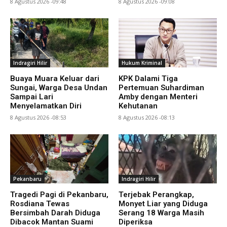
8 Agustus 2026 -09:48
8 Agustus 2026 -09:08
Indragiri Hilir
Hukum Kriminal
Buaya Muara Keluar dari
KPK Dalami Tiga
Sungai, Warga Desa Undan
Pertemuan Suhardiman
Sampai Lari
Amby dengan Menteri
Menyelamatkan Diri
Kehutanan
8 Agustus 2026 -08:53
8 Agustus 2026 -08:13
Pekanbaru
Indragiri Hilir
Tragedi Pagi di Pekanbaru,
Terjebak Perangkap,
Rosdiana Tewas
Monyet Liar yang Diduga
Bersimbah Darah Diduga
Serang 18 Warga Masih
Dibacok Mantan Suami
Diperiksa