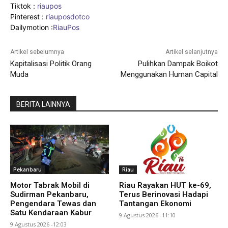
Tiktok :
riaupos
Pinterest :
riauposdotco
Dailymotion :
RiauPos
Artikel sebelumnya
Artikel selanjutnya
Kapitalisasi Politik Orang
Pulihkan Dampak Boikot
Muda
Menggunakan Human Capital
BERITA LAINNYA
Pekanbaru
Riau
Motor Tabrak Mobil di
Riau Rayakan HUT ke-69,
Sudirman Pekanbaru,
Terus Berinovasi Hadapi
Pengendara Tewas dan
Tantangan Ekonomi
Satu Kendaraan Kabur
9 Agustus 2026 -11:10
9 Agustus 2026 -12:03