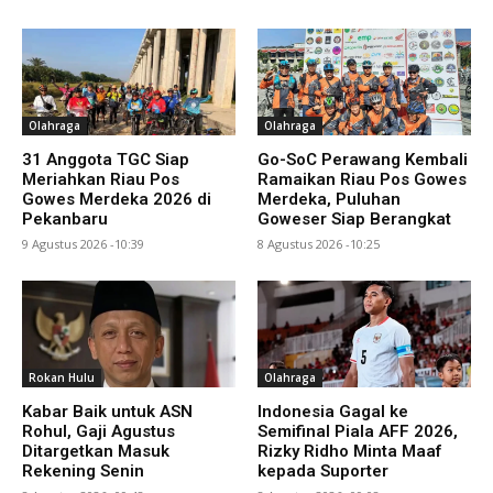
Olahraga
Olahraga
31 Anggota TGC Siap
Go-SoC Perawang Kembali
Meriahkan Riau Pos
Ramaikan Riau Pos Gowes
Gowes Merdeka 2026 di
Merdeka, Puluhan
Pekanbaru
Goweser Siap Berangkat
9 Agustus 2026 -10:39
8 Agustus 2026 -10:25
Rokan Hulu
Olahraga
Kabar Baik untuk ASN
Indonesia Gagal ke
Rohul, Gaji Agustus
Semifinal Piala AFF 2026,
Ditargetkan Masuk
Rizky Ridho Minta Maaf
Rekening Senin
kepada Suporter