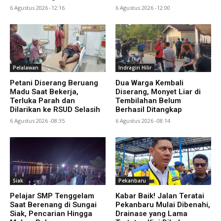
6 Agustus 2026 -12:16
6 Agustus 2026 -12:00
Pelalawan
Indragiri Hilir
Petani Diserang Beruang
Dua Warga Kembali
Madu Saat Bekerja,
Diserang, Monyet Liar di
Terluka Parah dan
Tembilahan Belum
Dilarikan ke RSUD Selasih
Berhasil Ditangkap
6 Agustus 2026 -08:35
6 Agustus 2026 -08:14
Siak
Pekanbaru
Pelajar SMP Tenggelam
Kabar Baik! Jalan Teratai
Saat Berenang di Sungai
Pekanbaru Mulai Dibenahi,
Siak, Pencarian Hingga
Drainase yang Lama