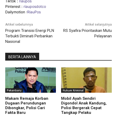
Tiktok :
riaupos
Pinterest :
riauposdotco
Dailymotion :
RiauPos
Artikel sebelumnya
Artikel selanjutnya
Program Transisi Energi PLN
RS Syafira Prioritaskan Mutu
Terbukti Diminati Perbankan
Pelayanan
Nasional
BERITA LAINNYA
Pekanbaru
Hukum Kriminal
Makam Remaja Korban
Mobil Ayah Sendiri
Dugaan Perundungan
Digondol Anak Kandung,
Dibongkar, Polisi Cari
Polisi Bergerak Cepat
Fakta Baru
Tangkap Pelaku