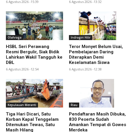
6 Agustus 2026 -15:39
6 Agustus 2026 -13:32
Olahraga
Indragiri Hilir
HSBL Seri Perawang
Teror Monyet Belum Usai,
Resmi Bergulir, Siak Bidik
Pembelajaran Daring
Lahirkan Wakil Tangguh ke
Diterapkan Demi
DBL
Keselamatan Siswa
6 Agustus 2026 -12:54
6 Agustus 2026 -12:38
Kepulauan Meranti
Riau
Tiga Hari Dicari, Satu
Pendaftaran Masih Dibuka,
Korban Kapal Tenggelam
830 Peserta Sudah
Ditemukan Tewas, Satu
Amankan Tempat di Gowes
Masih Hilang
Merdeka