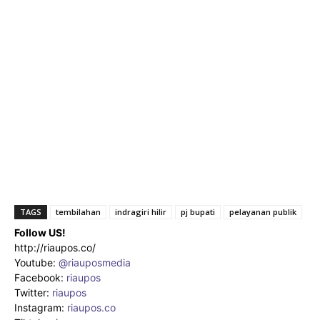
TAGS
tembilahan
indragiri hilir
pj bupati
pelayanan publik
Follow US!
http://riaupos.co/
Youtube:
@riauposmedia
Facebook:
riaupos
Twitter:
riaupos
Instagram:
riaupos.co