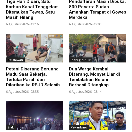
Tiga Hari Dicari, Satu
Pendaftaran Masih Dibuka,
Korban Kapal Tenggelam
830 Peserta Sudah
Ditemukan Tewas, Satu
Amankan Tempat di Gowes
Masih Hilang
Merdeka
6 Agustus 2026 -12:16
6 Agustus 2026 -12:00
Pelalawan
Indragiri Hilir
Petani Diserang Beruang
Dua Warga Kembali
Madu Saat Bekerja,
Diserang, Monyet Liar di
Terluka Parah dan
Tembilahan Belum
Dilarikan ke RSUD Selasih
Berhasil Ditangkap
6 Agustus 2026 -08:35
6 Agustus 2026 -08:14
Siak
Pekanbaru