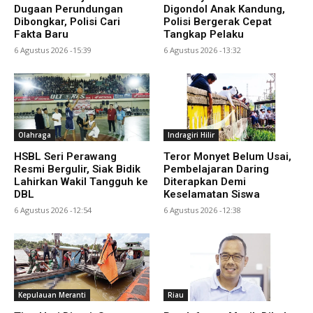
Dugaan Perundungan
Digondol Anak Kandung,
Dibongkar, Polisi Cari
Polisi Bergerak Cepat
Fakta Baru
Tangkap Pelaku
6 Agustus 2026 -15:39
6 Agustus 2026 -13:32
Olahraga
Indragiri Hilir
HSBL Seri Perawang
Teror Monyet Belum Usai,
Resmi Bergulir, Siak Bidik
Pembelajaran Daring
Lahirkan Wakil Tangguh ke
Diterapkan Demi
DBL
Keselamatan Siswa
6 Agustus 2026 -12:54
6 Agustus 2026 -12:38
Kepulauan Meranti
Riau