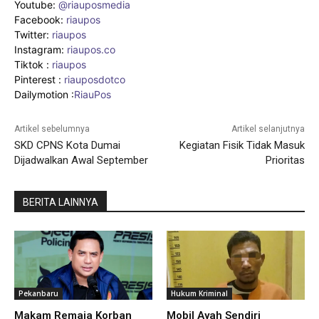
Youtube:
@riauposmedia
Facebook:
riaupos
Twitter:
riaupos
Instagram:
riaupos.co
Tiktok :
riaupos
Pinterest :
riauposdotco
Dailymotion :
RiauPos
Artikel sebelumnya
Artikel selanjutnya
SKD CPNS Kota Dumai
Kegiatan Fisik Tidak Masuk
Dijadwalkan Awal September
Prioritas
BERITA LAINNYA
Pekanbaru
Hukum Kriminal
Makam Remaja Korban
Mobil Ayah Sendiri