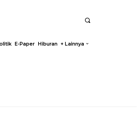
olitik
E-Paper
Hiburan
+ Lainnya