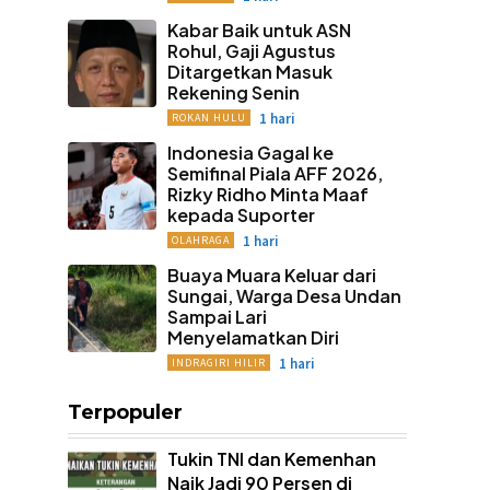
Kabar Baik untuk ASN
Rohul, Gaji Agustus
Ditargetkan Masuk
Rekening Senin
1 hari
ROKAN HULU
Indonesia Gagal ke
Semifinal Piala AFF 2026,
Rizky Ridho Minta Maaf
kepada Suporter
1 hari
OLAHRAGA
Buaya Muara Keluar dari
Sungai, Warga Desa Undan
Sampai Lari
Menyelamatkan Diri
1 hari
INDRAGIRI HILIR
Terpopuler
Tukin TNI dan Kemenhan
Naik Jadi 90 Persen di