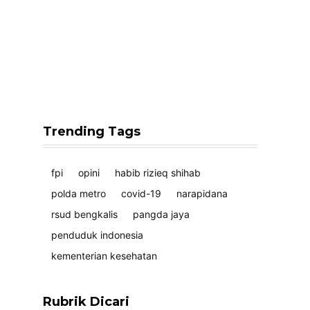
Trending Tags
fpi
opini
habib rizieq shihab
polda metro
covid-19
narapidana
rsud bengkalis
pangda jaya
penduduk indonesia
kementerian kesehatan
Rubrik Dicari