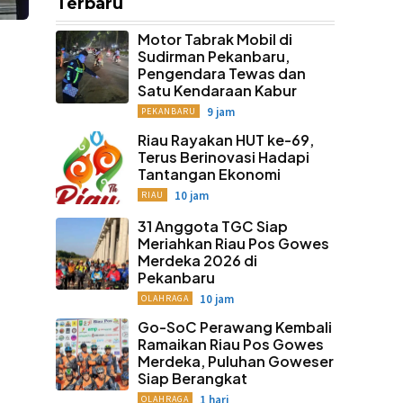
Terbaru
Motor Tabrak Mobil di
Sudirman Pekanbaru,
Pengendara Tewas dan
Satu Kendaraan Kabur
9 jam
PEKANBARU
Riau Rayakan HUT ke-69,
Terus Berinovasi Hadapi
Tantangan Ekonomi
10 jam
RIAU
31 Anggota TGC Siap
Meriahkan Riau Pos Gowes
Merdeka 2026 di
Pekanbaru
10 jam
OLAHRAGA
Go-SoC Perawang Kembali
Ramaikan Riau Pos Gowes
Merdeka, Puluhan Goweser
Siap Berangkat
1 hari
OLAHRAGA