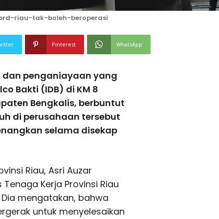
d-riau-tak-boleh-beroperasi
witter
Pinterest
WhatsApp
n dan penganiayaan yang
lco Bakti (IDB) di KM 8
paten Bengkalis, berbuntut
uh di perusahaan tersebut
enangkan selama disekap
vinsi Riau, Asri Auzar
enaga Kerja Provinsi Riau
i. Dia mengatakan, bahwa
ergerak untuk menyelesaikan