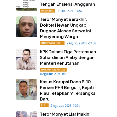
Tengah Efisiensi Anggaran
31 Juli 2026 -14:57
NASIONAL
Teror Monyet Berakhir,
Dokter Hewan Ungkap
Dugaan Alasan Satwa Ini
Menyerang Warga
7 Agustus 2026 -09:56
INDRAGIRI HILIR
KPK Dalami Tiga Pertemuan
Suhardiman Amby dengan
Menteri Kehutanan
HUKUM KRIMINAL
8 Agustus 2026 -08:13
Kasus Korupsi Dana PI 10
Persen PHR Bergulir, Kejati
Riau Tetapkan 9 Tersangka
Baru
7 Agustus 2026 -10:11
RIAU
Teror Monyet Liar Makin