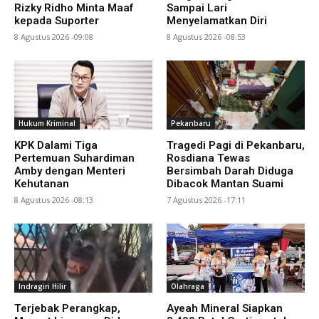
Rizky Ridho Minta Maaf
Sampai Lari
kepada Suporter
Menyelamatkan Diri
8 Agustus 2026 -09:08
8 Agustus 2026 -08:53
Hukum Kriminal
Pekanbaru
KPK Dalami Tiga
Tragedi Pagi di Pekanbaru,
Pertemuan Suhardiman
Rosdiana Tewas
Amby dengan Menteri
Bersimbah Darah Diduga
Kehutanan
Dibacok Mantan Suami
8 Agustus 2026 -08:13
7 Agustus 2026 -17:11
Indragiri Hilir
Olahraga
Terjebak Perangkap,
Ayeah Mineral Siapkan