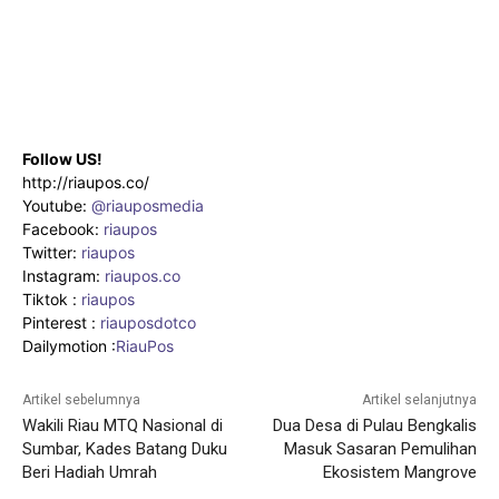
Follow US!
http://riaupos.co/
Youtube:
@riauposmedia
Facebook:
riaupos
Twitter:
riaupos
Instagram:
riaupos.co
Tiktok :
riaupos
Pinterest :
riauposdotco
Dailymotion :
RiauPos
Artikel sebelumnya
Artikel selanjutnya
Wakili Riau MTQ Nasional di
Dua Desa di Pulau Bengkalis
Sumbar, Kades Batang Duku
Masuk Sasaran Pemulihan
Beri Hadiah Umrah
Ekosistem Mangrove