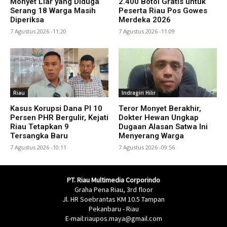
Monyet Liar yang Diduga
2.400 Botol Gratis untuk
Serang 18 Warga Masih
Peserta Riau Pos Gowes
Diperiksa
Merdeka 2026
7 Agustus 2026 -11:20
7 Agustus 2026 -11:09
Riau
Indragiri Hilir
Kasus Korupsi Dana PI 10
Teror Monyet Berakhir,
Persen PHR Bergulir, Kejati
Dokter Hewan Ungkap
Riau Tetapkan 9
Dugaan Alasan Satwa Ini
Tersangka Baru
Menyerang Warga
7 Agustus 2026 -10:11
7 Agustus 2026 -09:56
PT. Riau Multimedia Corporindo
Graha Pena Riau, 3rd floor
Jl. HR Soebrantas KM 10.5 Tampan
Pekanbaru - Riau
E-mail:riaupos.maya@gmail.com