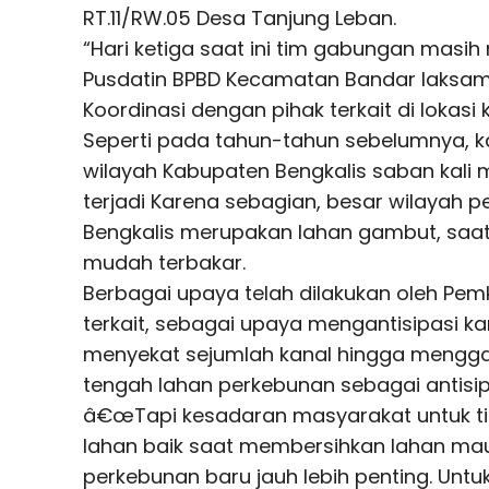
RT.11/RW.05 Desa Tanjung Leban.
“Hari ketiga saat ini tim gabungan masi
Pusdatin BPBD Kecamatan Bandar laksam
Koordinasi dengan pihak terkait di lokasi 
Seperti pada tahun-tahun sebelumnya, kar
wilayah Kabupaten Bengkalis saban kali m
terjadi Karena sebagian, besar wilayah 
Bengkalis merupakan lahan gambut, sa
mudah terbakar.
Berbagai upaya telah dilakukan oleh Pe
terkait, sebagai upaya mengantisipasi karh
menyekat sejumlah kanal hingga mengg
tengah lahan perkebunan sebagai antisipa
â€œTapi kesadaran masyarakat untuk t
lahan baik saat membersihkan lahan m
perkebunan baru jauh lebih penting. Untu