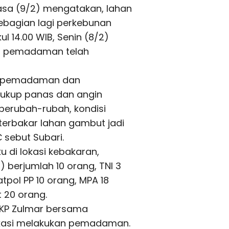
lasa (9/2) mengatakan, lahan
ebagian lagi perkebunan
ul 14.00 WIB, Senin (8/2)
aya pemadaman telah
a pemadaman dan
cukup panas dan angin
erubah-rubah, kondisi
erbakar lahan gambut jadi
sebut Subari.
 di lokasi kebakaran,
) berjumlah 10 orang, TNI 3
tpol PP 10 orang, MPA 18
 20 orang.
AKP Zulmar bersama
okasi melakukan pemadaman.