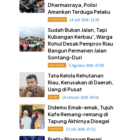
Dharmasraya, Polisi
Amankan Terduga Pelaku
14 Juli 2026 -11:55
SUMATERA
Sudah Bukan Jalan, Tapi
Kubangan Kerbau’, Warga
Rohul Desak Pemprov Riau
Bangun Permanen Jalan
Sontang-Duri
5 Agustus 2026 -07:50
NASIONAL
Tata Kelola Kehutanan
Riau, Kerusakan di Daerah,
Uang di Pusat
14 Januari 2026 -09:18
OPINI
Didemo Emak-emak, Tujuh
Kafe Remang-remang di
Tapung Akhirnya Disegel
13 Juli 2026 -07:52
KAMPAR
Pretty Blossom Resmi