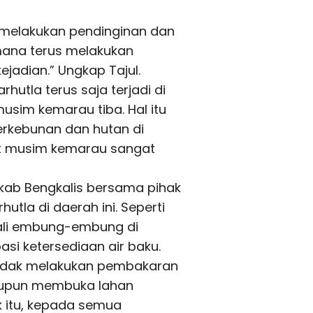
h melakukan pendinginan dan
ana terus melakukan
kejadian.” Ungkap Tajul.
hutla terus saja terjadi di
usim kemarau tiba. Hal itu
perkebunan dan hutan di
at musim kemarau sangat
mkab Bengkalis bersama pihak
utla di daerah ini. Seperti
ali embung-embung di
si ketersediaan air baku.
idak melakukan pembakaran
aupun membuka lahan
k itu, kepada semua