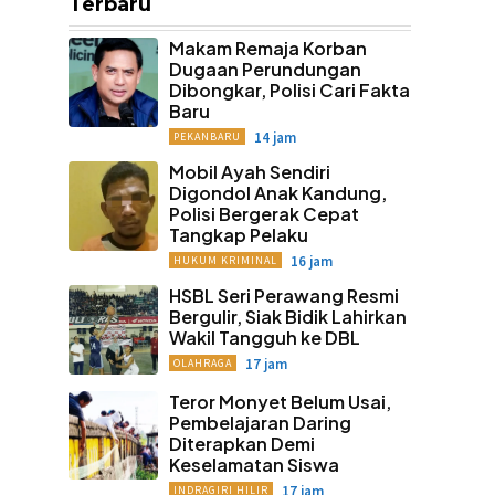
Terbaru
Makam Remaja Korban
Dugaan Perundungan
Dibongkar, Polisi Cari Fakta
Baru
14 jam
PEKANBARU
Mobil Ayah Sendiri
Digondol Anak Kandung,
Polisi Bergerak Cepat
Tangkap Pelaku
16 jam
HUKUM KRIMINAL
HSBL Seri Perawang Resmi
Bergulir, Siak Bidik Lahirkan
Wakil Tangguh ke DBL
17 jam
OLAHRAGA
Teror Monyet Belum Usai,
Pembelajaran Daring
Diterapkan Demi
Keselamatan Siswa
17 jam
INDRAGIRI HILIR