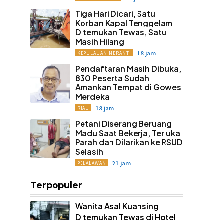
Tiga Hari Dicari, Satu
Korban Kapal Tenggelam
Ditemukan Tewas, Satu
Masih Hilang
18 jam
KEPULAUAN MERANTI
Pendaftaran Masih Dibuka,
830 Peserta Sudah
Amankan Tempat di Gowes
Merdeka
18 jam
RIAU
Petani Diserang Beruang
Madu Saat Bekerja, Terluka
Parah dan Dilarikan ke RSUD
Selasih
21 jam
PELALAWAN
Terpopuler
Wanita Asal Kuansing
Ditemukan Tewas di Hotel