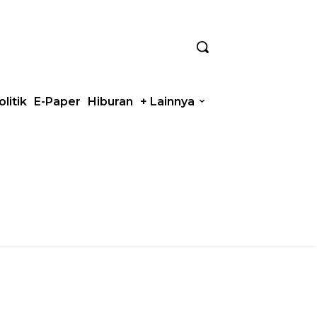
olitik
E-Paper
Hiburan
+ Lainnya