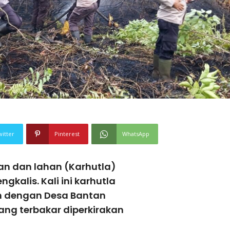
witter
Pinterest
WhatsApp
n dan lahan (Karhutla)
gkalis. Kali ini karhutla
an dengan Desa Bantan
ng terbakar diperkirakan