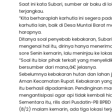
Saat ini kata Subari, sumber air baku di 
terjangkau.
“Kita berharaplah karhutla ini segera pa
karhutla lain, baik di Desa Muntai Barat m
harapnya.
Ditanya soal penyebab kebakaran, Subar
mengenai hal itu, dirinya hanya menerima
sore Senin kemarin, lalu meninjau ke lokas
“Soal itu biar pihak terkait yang menyelidi
bersumber dari mana,â€ jelasnya.
Sebelumnya kebakaran hutan dan lahan ju
Aman Kecamatan Rupat. Kebakaran yang t
itu berhasil dipadamkan. Pendinginan mas
mengantisipasi agar api tidak kembali hi
Sementara itu, rilis dari Pusdatin-PB BPB
(8/2) malam kemarin, ada tiga lokasi ter