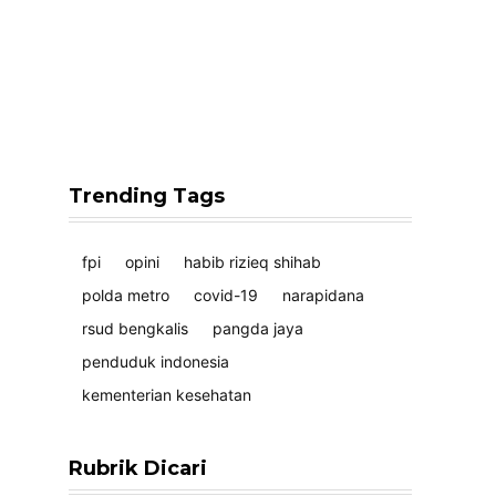
Trending Tags
fpi
opini
habib rizieq shihab
polda metro
covid-19
narapidana
rsud bengkalis
pangda jaya
penduduk indonesia
kementerian kesehatan
Rubrik Dicari