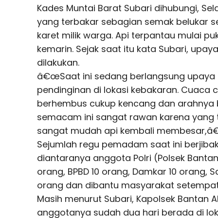
Kades Muntai Barat Subari dihubungi, Se
yang terbakar sebagian semak belukar s
karet milik warga. Api terpantau mulai puk
kemarin. Sejak saat itu kata Subari, up
dilakukan.
â€œSaat ini sedang berlangsung upay
pendinginan di lokasi kebakaran. Cuaca 
berhembus cukup kencang dan arahnya b
semacam ini sangat rawan karena yang t
sangat mudah api kembali membesar,â€ 
Sejumlah regu pemadam saat ini berjibaku
diantaranya anggota Polri (Polsek Bantan
orang, BPBD 10 orang, Damkar 10 orang, Sa
orang dan dibantu masyarakat setempat
Masih menurut Subari, Kapolsek Bantan 
anggotanya sudah dua hari berada di l