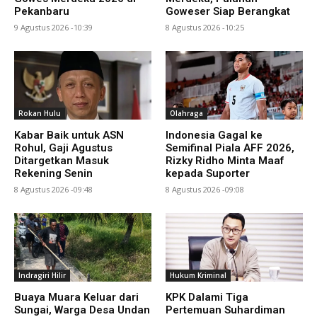
Pekanbaru
Goweser Siap Berangkat
9 Agustus 2026 -10:39
8 Agustus 2026 -10:25
Rokan Hulu
Olahraga
Kabar Baik untuk ASN
Indonesia Gagal ke
Rohul, Gaji Agustus
Semifinal Piala AFF 2026,
Ditargetkan Masuk
Rizky Ridho Minta Maaf
Rekening Senin
kepada Suporter
8 Agustus 2026 -09:48
8 Agustus 2026 -09:08
Indragiri Hilir
Hukum Kriminal
Buaya Muara Keluar dari
KPK Dalami Tiga
Sungai, Warga Desa Undan
Pertemuan Suhardiman