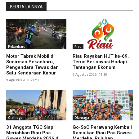
BERITA LAINNYA
Pekanbaru
Riau
Motor Tabrak Mobil di
Riau Rayakan HUT ke-69,
Sudirman Pekanbaru,
Terus Berinovasi Hadapi
Pengendara Tewas dan
Tantangan Ekonomi
Satu Kendaraan Kabur
9 Agustus 2026 -11:10
9 Agustus 2026 -12:03
Olahraga
Olahraga
31 Anggota TGC Siap
Go-SoC Perawang Kembali
Meriahkan Riau Pos
Ramaikan Riau Pos Gowes
Gowes Merdeka 2026 di
Merdeka, Puluhan