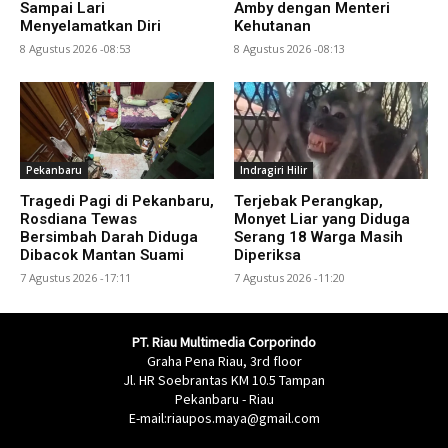
Sampai Lari
Amby dengan Menteri
Menyelamatkan Diri
Kehutanan
8 Agustus 2026 -08:53
8 Agustus 2026 -08:13
Pekanbaru
Indragiri Hilir
Tragedi Pagi di Pekanbaru,
Terjebak Perangkap,
Rosdiana Tewas
Monyet Liar yang Diduga
Bersimbah Darah Diduga
Serang 18 Warga Masih
Dibacok Mantan Suami
Diperiksa
7 Agustus 2026 -17:11
7 Agustus 2026 -11:20
PT. Riau Multimedia Corporindo
Graha Pena Riau, 3rd floor
Jl. HR Soebrantas KM 10.5 Tampan
Pekanbaru - Riau
E-mail:riaupos.maya@gmail.com