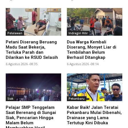
Pelalawan
Indragiri Hilir
Petani Diserang Beruang
Dua Warga Kembali
Madu Saat Bekerja,
Diserang, Monyet Liar di
Terluka Parah dan
Tembilahan Belum
Dilarikan ke RSUD Selasih
Berhasil Ditangkap
6 Agustus 2026 -08:35
6 Agustus 2026 -08:14
Siak
Pekanbaru
Pelajar SMP Tenggelam
Kabar Baik! Jalan Teratai
Saat Berenang di Sungai
Pekanbaru Mulai Dibenahi,
Siak, Pencarian Hingga
Drainase yang Lama
Malam Belum
Tertutup Kini Dibuka