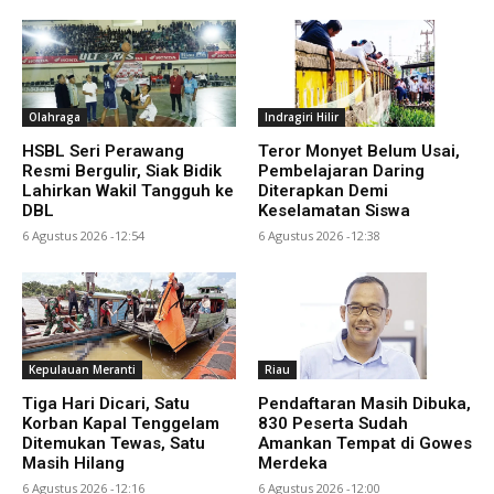
Olahraga
Indragiri Hilir
HSBL Seri Perawang
Teror Monyet Belum Usai,
Resmi Bergulir, Siak Bidik
Pembelajaran Daring
Lahirkan Wakil Tangguh ke
Diterapkan Demi
DBL
Keselamatan Siswa
6 Agustus 2026 -12:54
6 Agustus 2026 -12:38
Kepulauan Meranti
Riau
Tiga Hari Dicari, Satu
Pendaftaran Masih Dibuka,
Korban Kapal Tenggelam
830 Peserta Sudah
Ditemukan Tewas, Satu
Amankan Tempat di Gowes
Masih Hilang
Merdeka
6 Agustus 2026 -12:16
6 Agustus 2026 -12:00