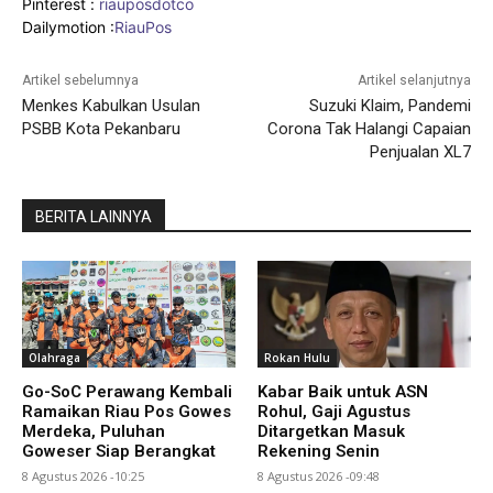
Pinterest :
riauposdotco
Dailymotion :
RiauPos
Artikel sebelumnya
Artikel selanjutnya
Menkes Kabulkan Usulan
Suzuki Klaim, Pandemi
PSBB Kota Pekanbaru
Corona Tak Halangi Capaian
Penjualan XL7
BERITA LAINNYA
Olahraga
Rokan Hulu
Go-SoC Perawang Kembali
Kabar Baik untuk ASN
Ramaikan Riau Pos Gowes
Rohul, Gaji Agustus
Merdeka, Puluhan
Ditargetkan Masuk
Goweser Siap Berangkat
Rekening Senin
8 Agustus 2026 -10:25
8 Agustus 2026 -09:48