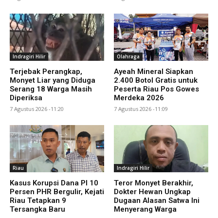
Indragiri Hilir
Olahraga
Terjebak Perangkap,
Ayeah Mineral Siapkan
Monyet Liar yang Diduga
2.400 Botol Gratis untuk
Serang 18 Warga Masih
Peserta Riau Pos Gowes
Diperiksa
Merdeka 2026
7 Agustus 2026 -11:20
7 Agustus 2026 -11:09
Riau
Indragiri Hilir
Kasus Korupsi Dana PI 10
Teror Monyet Berakhir,
Persen PHR Bergulir, Kejati
Dokter Hewan Ungkap
Riau Tetapkan 9
Dugaan Alasan Satwa Ini
Tersangka Baru
Menyerang Warga