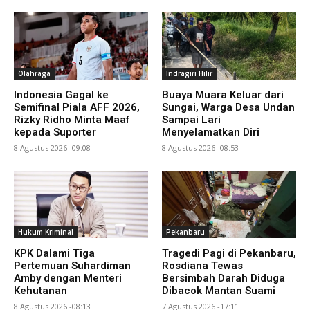
Olahraga
Indragiri Hilir
Indonesia Gagal ke
Buaya Muara Keluar dari
Semifinal Piala AFF 2026,
Sungai, Warga Desa Undan
Rizky Ridho Minta Maaf
Sampai Lari
kepada Suporter
Menyelamatkan Diri
8 Agustus 2026 -09:08
8 Agustus 2026 -08:53
Hukum Kriminal
Pekanbaru
KPK Dalami Tiga
Tragedi Pagi di Pekanbaru,
Pertemuan Suhardiman
Rosdiana Tewas
Amby dengan Menteri
Bersimbah Darah Diduga
Kehutanan
Dibacok Mantan Suami
8 Agustus 2026 -08:13
7 Agustus 2026 -17:11