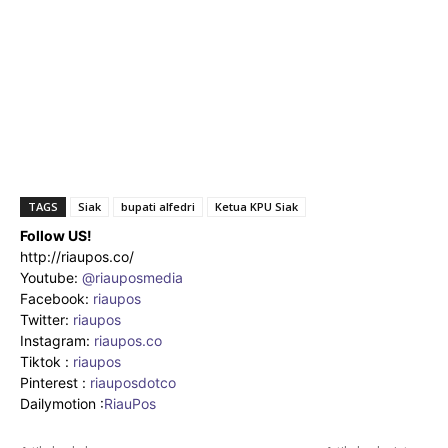
TAGS
Siak
bupati alfedri
Ketua KPU Siak
Follow US!
http://riaupos.co/
Youtube:
@riauposmedia
Facebook:
riaupos
Twitter:
riaupos
Instagram:
riaupos.co
Tiktok :
riaupos
Pinterest :
riauposdotco
Dailymotion :
RiauPos