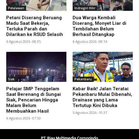
Pelalawan
Indragiri Hilir
Petani Diserang Beruang
Dua Warga Kembali
Madu Saat Bekerja,
Diserang, Monyet Liar di
Terluka Parah dan
Tembilahan Belum
Dilarikan ke RSUD Selasih
Berhasil Ditangkap
6 Agustus 2026 -08:35
6 Agustus 2026 -08:14
Siak
Pekanbaru
Pelajar SMP Tenggelam
Kabar Baik! Jalan Teratai
Saat Berenang di Sungai
Pekanbaru Mulai Dibenahi,
Siak, Pencarian Hingga
Drainase yang Lama
Malam Belum
Tertutup Kini Dibuka
Membuahkan Hasil
5 Agustus 2026 -10:37
6 Agustus 2026 -07:53
PT. Riau Multimedia Corporindo