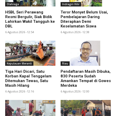
Olahraga
Indragiri Hilir
HSBL Seri Perawang
Teror Monyet Belum Usai,
Resmi Bergulir, Siak Bidik
Pembelajaran Daring
Lahirkan Wakil Tangguh ke
Diterapkan Demi
DBL
Keselamatan Siswa
6 Agustus 2026 -12:54
6 Agustus 2026 -12:38
Kepulauan Meranti
Riau
Tiga Hari Dicari, Satu
Pendaftaran Masih Dibuka,
Korban Kapal Tenggelam
830 Peserta Sudah
Ditemukan Tewas, Satu
Amankan Tempat di Gowes
Masih Hilang
Merdeka
6 Agustus 2026 -12:16
6 Agustus 2026 -12:00