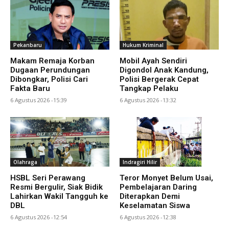
Pekanbaru
Hukum Kriminal
Makam Remaja Korban
Mobil Ayah Sendiri
Dugaan Perundungan
Digondol Anak Kandung,
Dibongkar, Polisi Cari
Polisi Bergerak Cepat
Fakta Baru
Tangkap Pelaku
6 Agustus 2026 -15:39
6 Agustus 2026 -13:32
Olahraga
Indragiri Hilir
HSBL Seri Perawang
Teror Monyet Belum Usai,
Resmi Bergulir, Siak Bidik
Pembelajaran Daring
Lahirkan Wakil Tangguh ke
Diterapkan Demi
DBL
Keselamatan Siswa
6 Agustus 2026 -12:54
6 Agustus 2026 -12:38