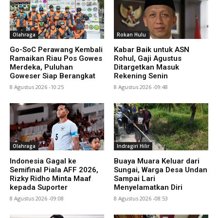
Olahraga
Rokan Hulu
Go-SoC Perawang Kembali
Kabar Baik untuk ASN
Ramaikan Riau Pos Gowes
Rohul, Gaji Agustus
Merdeka, Puluhan
Ditargetkan Masuk
Goweser Siap Berangkat
Rekening Senin
8 Agustus 2026 -10:25
8 Agustus 2026 -09:48
Olahraga
Indragiri Hilir
Indonesia Gagal ke
Buaya Muara Keluar dari
Semifinal Piala AFF 2026,
Sungai, Warga Desa Undan
Rizky Ridho Minta Maaf
Sampai Lari
kepada Suporter
Menyelamatkan Diri
8 Agustus 2026 -09:08
8 Agustus 2026 -08:53