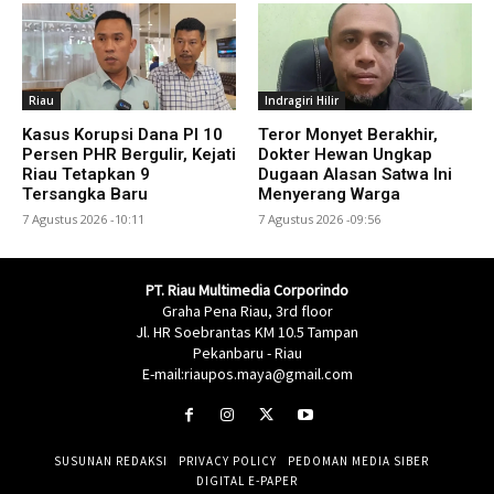
Riau
Indragiri Hilir
Kasus Korupsi Dana PI 10
Teror Monyet Berakhir,
Persen PHR Bergulir, Kejati
Dokter Hewan Ungkap
Riau Tetapkan 9
Dugaan Alasan Satwa Ini
Tersangka Baru
Menyerang Warga
7 Agustus 2026 -10:11
7 Agustus 2026 -09:56
PT. Riau Multimedia Corporindo
Graha Pena Riau, 3rd floor
Jl. HR Soebrantas KM 10.5 Tampan
Pekanbaru - Riau
E-mail:riaupos.maya@gmail.com
SUSUNAN REDAKSI
PRIVACY POLICY
PEDOMAN MEDIA SIBER
DIGITAL E-PAPER