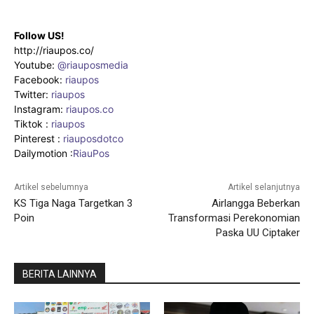
Follow US!
http://riaupos.co/
Youtube:
@riauposmedia
Facebook:
riaupos
Twitter:
riaupos
Instagram:
riaupos.co
Tiktok :
riaupos
Pinterest :
riauposdotco
Dailymotion :
RiauPos
Artikel sebelumnya
Artikel selanjutnya
KS Tiga Naga Targetkan 3
Airlangga Beberkan
Poin
Transformasi Perekonomian
Paska UU Ciptaker
BERITA LAINNYA