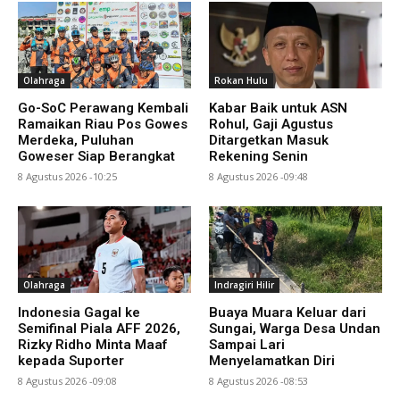
Olahraga
Rokan Hulu
Go-SoC Perawang Kembali
Kabar Baik untuk ASN
Ramaikan Riau Pos Gowes
Rohul, Gaji Agustus
Merdeka, Puluhan
Ditargetkan Masuk
Goweser Siap Berangkat
Rekening Senin
8 Agustus 2026 -10:25
8 Agustus 2026 -09:48
Olahraga
Indragiri Hilir
Indonesia Gagal ke
Buaya Muara Keluar dari
Semifinal Piala AFF 2026,
Sungai, Warga Desa Undan
Rizky Ridho Minta Maaf
Sampai Lari
kepada Suporter
Menyelamatkan Diri
8 Agustus 2026 -09:08
8 Agustus 2026 -08:53