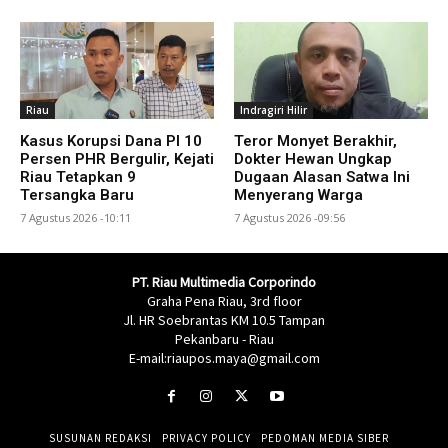
Riau
Indragiri Hilir
Kasus Korupsi Dana PI 10
Teror Monyet Berakhir,
Persen PHR Bergulir, Kejati
Dokter Hewan Ungkap
Riau Tetapkan 9
Dugaan Alasan Satwa Ini
Tersangka Baru
Menyerang Warga
7 Agustus 2026 -10:11
7 Agustus 2026 -09:56
PT. Riau Multimedia Corporindo
Graha Pena Riau, 3rd floor
Jl. HR Soebrantas KM 10.5 Tampan
Pekanbaru - Riau
E-mail:riaupos.maya@gmail.com
SUSUNAN REDAKSI
PRIVACY POLICY
PEDOMAN MEDIA SIBER