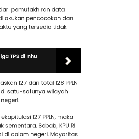
dari pemutakhiran data
s dilakukan pencocokan dan
aktu yang tersedia tidak
iga TPS di Inhu
skan 127 dari total 128 PPLN
adi satu-satunya wilayah
negeri.
kapitulasi 127 PPLN, maka
uk sementara. Sebab, KPU RI
 di dalam negeri. Mayoritas