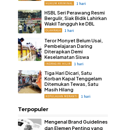
1 hari
HUKUM KRIMINAL
HSBL Seri Perawang Resmi
Bergulir, Siak Bidik Lahirkan
Wakil Tangguh ke DBL
1 hari
OLAHRAGA
Teror Monyet Belum Usai,
Pembelajaran Daring
Diterapkan Demi
Keselamatan Siswa
1 hari
INDRAGIRI HILIR
Tiga Hari Dicari, Satu
Korban Kapal Tenggelam
Ditemukan Tewas, Satu
Masih Hilang
1 hari
KEPULAUAN MERANTI
Terpopuler
Mengenal Brand Guidelines
dan Elemen Penting yang