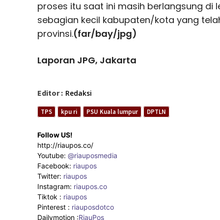
proses itu saat ini masih berlangsung di
sebagian kecil kabupaten/kota yang tela
provinsi.
(far/bay/jpg)
Laporan JPG, Jakarta
Editor :
Redaksi
TPS
kpu ri
PSU Kuala lumpur
DPTLN
Follow US!
http://riaupos.co/
Youtube:
@riauposmedia
Facebook:
riaupos
Twitter:
riaupos
Instagram:
riaupos.co
Tiktok :
riaupos
Pinterest :
riauposdotco
Dailymotion :
RiauPos