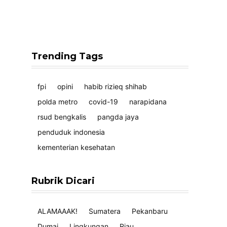
Trending Tags
fpi
opini
habib rizieq shihab
polda metro
covid-19
narapidana
rsud bengkalis
pangda jaya
penduduk indonesia
kementerian kesehatan
Rubrik Dicari
ALAMAAAK!
Sumatera
Pekanbaru
Dumai
Lingkungan
Riau