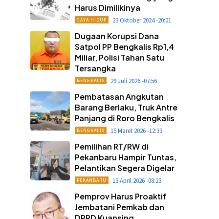
Harus Dimilikinya
23 Oktober 2024 -20:01
GAYA HIDUP
Dugaan Korupsi Dana
Satpol PP Bengkalis Rp1,4
Miliar, Polisi Tahan Satu
Tersangka
29 Juli 2026 -07:56
BENGKALIS
Pembatasan Angkutan
Barang Berlaku, Truk Antre
Panjang di Roro Bengkalis
15 Maret 2026 -12:33
BENGKALIS
Pemilihan RT/RW di
Pekanbaru Hampir Tuntas,
Pelantikan Segera Digelar
13 April 2026 -08:23
PEKANBARU
Pemprov Harus Proaktif
Jembatani Pemkab dan
DPRD Kuansing