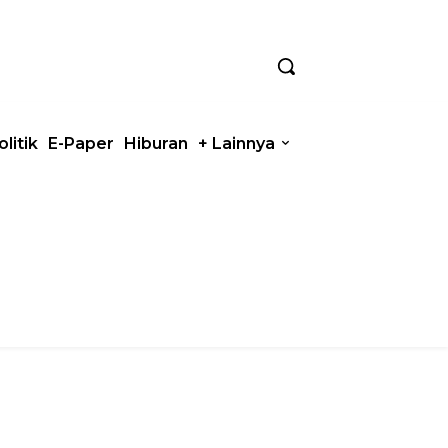
olitik
E-Paper
Hiburan
+ Lainnya