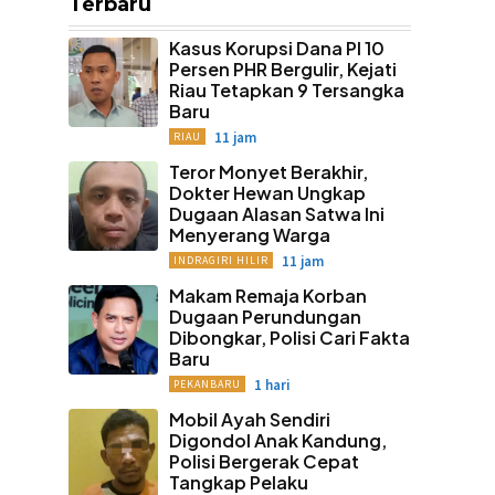
Terbaru
Kasus Korupsi Dana PI 10
Persen PHR Bergulir, Kejati
Riau Tetapkan 9 Tersangka
Baru
11 jam
RIAU
Teror Monyet Berakhir,
Dokter Hewan Ungkap
Dugaan Alasan Satwa Ini
Menyerang Warga
11 jam
INDRAGIRI HILIR
Makam Remaja Korban
Dugaan Perundungan
Dibongkar, Polisi Cari Fakta
Baru
1 hari
PEKANBARU
Mobil Ayah Sendiri
Digondol Anak Kandung,
Polisi Bergerak Cepat
Tangkap Pelaku