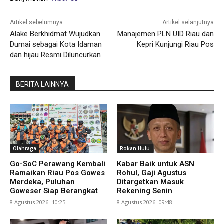
Artikel sebelumnya
Artikel selanjutnya
Alake Berkhidmat Wujudkan
Manajemen PLN UID Riau dan
Dumai sebagai Kota Idaman
Kepri Kunjungi Riau Pos
dan hijau Resmi Diluncurkan
BERITA LAINNYA
Olahraga
Rokan Hulu
Go-SoC Perawang Kembali
Kabar Baik untuk ASN
Ramaikan Riau Pos Gowes
Rohul, Gaji Agustus
Merdeka, Puluhan
Ditargetkan Masuk
Goweser Siap Berangkat
Rekening Senin
8 Agustus 2026 -10:25
8 Agustus 2026 -09:48