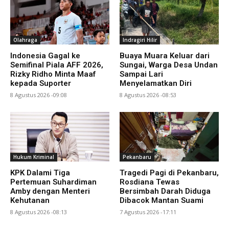
Olahraga
Indragiri Hilir
Indonesia Gagal ke
Buaya Muara Keluar dari
Semifinal Piala AFF 2026,
Sungai, Warga Desa Undan
Rizky Ridho Minta Maaf
Sampai Lari
kepada Suporter
Menyelamatkan Diri
8 Agustus 2026 -09:08
8 Agustus 2026 -08:53
Hukum Kriminal
Pekanbaru
KPK Dalami Tiga
Tragedi Pagi di Pekanbaru,
Pertemuan Suhardiman
Rosdiana Tewas
Amby dengan Menteri
Bersimbah Darah Diduga
Kehutanan
Dibacok Mantan Suami
8 Agustus 2026 -08:13
7 Agustus 2026 -17:11