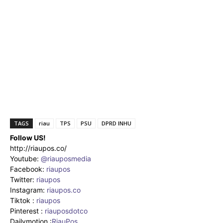
TAGS
riau
TPS
PSU
DPRD INHU
Follow US!
http://riaupos.co/
Youtube:
@riauposmedia
Facebook:
riaupos
Twitter:
riaupos
Instagram:
riaupos.co
Tiktok :
riaupos
Pinterest :
riauposdotco
Dailymotion :
RiauPos