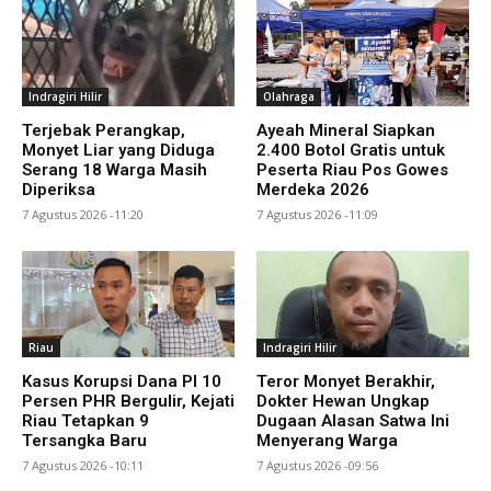
Indragiri Hilir
Olahraga
Terjebak Perangkap,
Ayeah Mineral Siapkan
Monyet Liar yang Diduga
2.400 Botol Gratis untuk
Serang 18 Warga Masih
Peserta Riau Pos Gowes
Diperiksa
Merdeka 2026
7 Agustus 2026 -11:20
7 Agustus 2026 -11:09
Riau
Indragiri Hilir
Kasus Korupsi Dana PI 10
Teror Monyet Berakhir,
Persen PHR Bergulir, Kejati
Dokter Hewan Ungkap
Riau Tetapkan 9
Dugaan Alasan Satwa Ini
Tersangka Baru
Menyerang Warga
7 Agustus 2026 -10:11
7 Agustus 2026 -09:56