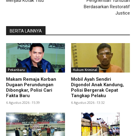
Menjadi Kotak Tisu
Penghentian Tuntutan
Berdasarkan Restoratif
Justice
BERITA LAINNYA
Pekanbaru
Hukum Kriminal
Makam Remaja Korban
Mobil Ayah Sendiri
Dugaan Perundungan
Digondol Anak Kandung,
Dibongkar, Polisi Cari
Polisi Bergerak Cepat
Fakta Baru
Tangkap Pelaku
6 Agustus 2026 -15:39
6 Agustus 2026 -13:32