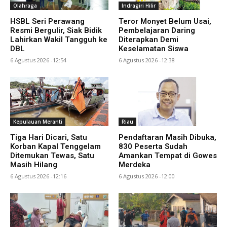
Olahraga
Indragiri Hilir
HSBL Seri Perawang
Teror Monyet Belum Usai,
Resmi Bergulir, Siak Bidik
Pembelajaran Daring
Lahirkan Wakil Tangguh ke
Diterapkan Demi
DBL
Keselamatan Siswa
6 Agustus 2026 -12:54
6 Agustus 2026 -12:38
Kepulauan Meranti
Riau
Tiga Hari Dicari, Satu
Pendaftaran Masih Dibuka,
Korban Kapal Tenggelam
830 Peserta Sudah
Ditemukan Tewas, Satu
Amankan Tempat di Gowes
Masih Hilang
Merdeka
6 Agustus 2026 -12:16
6 Agustus 2026 -12:00