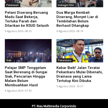
Pelalawan
Indragiri Hilir
Petani Diserang Beruang
Dua Warga Kembali
Madu Saat Bekerja,
Diserang, Monyet Liar di
Terluka Parah dan
Tembilahan Belum
Dilarikan ke RSUD Selasih
Berhasil Ditangkap
6 Agustus 2026 -08:35
6 Agustus 2026 -08:14
Siak
Pekanbaru
Pelajar SMP Tenggelam
Kabar Baik! Jalan Teratai
Saat Berenang di Sungai
Pekanbaru Mulai Dibenahi,
Siak, Pencarian Hingga
Drainase yang Lama
Malam Belum
Tertutup Kini Dibuka
Membuahkan Hasil
5 Agustus 2026 -10:37
6 Agustus 2026 -07:53
PT. Riau Multimedia Corporindo