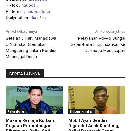
Tiktok :
riaupos
Pinterest :
riauposdotco
Dailymotion :
RiauPos
Artikel sebelumnya
Artikel selanjutnya
Setelah 3 Hari, Mahasiswa
Pelayanan Ro-Ro Sungai
UIN Suska Ditemukan
Selari-Batam Dipindahkan ke
Mengapung dalam Kondisi
Dermaga Mengkapan
Meninggal Dunia
BERITA LAINNYA
Pekanbaru
Hukum Kriminal
Makam Remaja Korban
Mobil Ayah Sendiri
Dugaan Perundungan
Digondol Anak Kandung,
Dibongkar, Polisi Cari
Polisi Bergerak Cepat