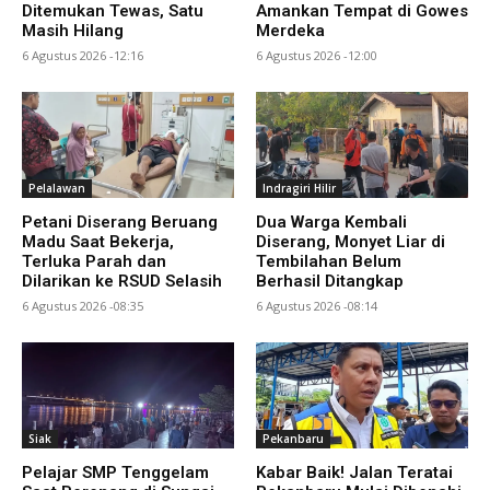
Ditemukan Tewas, Satu
Amankan Tempat di Gowes
Masih Hilang
Merdeka
6 Agustus 2026 -12:16
6 Agustus 2026 -12:00
Pelalawan
Indragiri Hilir
Petani Diserang Beruang
Dua Warga Kembali
Madu Saat Bekerja,
Diserang, Monyet Liar di
Terluka Parah dan
Tembilahan Belum
Dilarikan ke RSUD Selasih
Berhasil Ditangkap
6 Agustus 2026 -08:35
6 Agustus 2026 -08:14
Siak
Pekanbaru
Pelajar SMP Tenggelam
Kabar Baik! Jalan Teratai