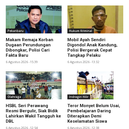
Pekanbaru
Hukum Kriminal
Makam Remaja Korban
Mobil Ayah Sendiri
Dugaan Perundungan
Digondol Anak Kandung,
Dibongkar, Polisi Cari
Polisi Bergerak Cepat
Fakta Baru
Tangkap Pelaku
6 Agustus 2026 -15:39
6 Agustus 2026 -13:32
Olahraga
Indragiri Hilir
HSBL Seri Perawang
Teror Monyet Belum Usai,
Resmi Bergulir, Siak Bidik
Pembelajaran Daring
Lahirkan Wakil Tangguh ke
Diterapkan Demi
DBL
Keselamatan Siswa
6 Agustus 2026 -12:54
6 Agustus 2026 -12:38