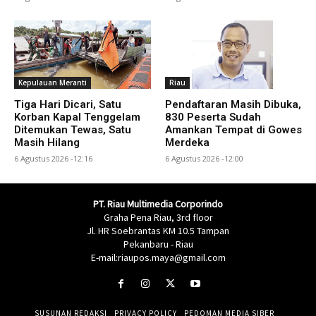
Kepulauan Meranti
Riau
Tiga Hari Dicari, Satu
Pendaftaran Masih Dibuka,
Korban Kapal Tenggelam
830 Peserta Sudah
Ditemukan Tewas, Satu
Amankan Tempat di Gowes
Masih Hilang
Merdeka
6 Agustus 2026 -12:16
6 Agustus 2026 -12:00
PT. Riau Multimedia Corporindo
Graha Pena Riau, 3rd floor
Jl. HR Soebrantas KM 10.5 Tampan
Pekanbaru - Riau
E-mail:riaupos.maya@gmail.com
SUSUNAN REDAKSI
PRIVACY POLICY
PEDOMAN MEDIA SIBER