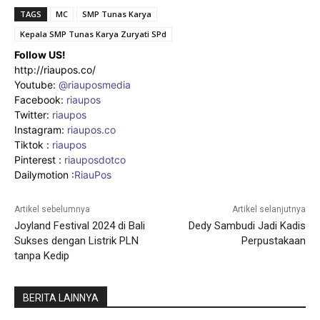
TAGS
MC
SMP Tunas Karya
Kepala SMP Tunas Karya Zuryati SPd
Follow US!
http://riaupos.co/
Youtube:
@riauposmedia
Facebook:
riaupos
Twitter:
riaupos
Instagram:
riaupos.co
Tiktok :
riaupos
Pinterest :
riauposdotco
Dailymotion :
RiauPos
Artikel sebelumnya
Artikel selanjutnya
Joyland Festival 2024 di Bali
Dedy Sambudi Jadi Kadis
Sukses dengan Listrik PLN
Perpustakaan
tanpa Kedip
BERITA LAINNYA