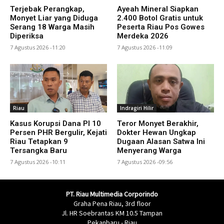
Terjebak Perangkap,
Ayeah Mineral Siapkan
Monyet Liar yang Diduga
2.400 Botol Gratis untuk
Serang 18 Warga Masih
Peserta Riau Pos Gowes
Diperiksa
Merdeka 2026
7 Agustus 2026 -11:20
7 Agustus 2026 -11:09
Riau
Indragiri Hilir
Kasus Korupsi Dana PI 10
Teror Monyet Berakhir,
Persen PHR Bergulir, Kejati
Dokter Hewan Ungkap
Riau Tetapkan 9
Dugaan Alasan Satwa Ini
Tersangka Baru
Menyerang Warga
7 Agustus 2026 -10:11
7 Agustus 2026 -09:56
PT. Riau Multimedia Corporindo
Graha Pena Riau, 3rd floor
Jl. HR Soebrantas KM 10.5 Tampan
Pekanbaru - Riau