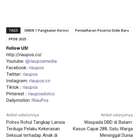
TAGS
SMKN 1 Pangkalan Kerinci
Pendaftaran Peserta Didik Baru
PPDB 2025
Follow US!
http://riaupos.co/
Youtube:
@riauposmedia
Facebook:
riaupos
Twitter:
riaupos
Instagram:
riaupos.co
Tiktok :
riaupos
Pinterest :
riauposdotco
Dailymotion :
RiauPos
Artikel sebelumnya
Artikel selanjutnya
Polres Rohul Tangkap Lansia
Waspada DBD di Batam:
Terduga Pelaku Kekerasan
Kasus Capai 288, Satu Warga
Seksual terhadap Anak di
Meninggal Dunia