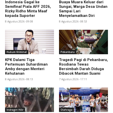
Indonesia Gagal ke
Buaya Muara Keluar dari
Semifinal Piala AFF 2026,
Sungai, Warga Desa Undan
Rizky Ridho Minta Maaf
Sampai Lari
kepada Suporter
Menyelamatkan Diri
8 Agustus 2026 -09:08
8 Agustus 2026 -08:53
Hukum Kriminal
Pekanbaru
KPK Dalami Tiga
Tragedi Pagi di Pekanbaru,
Pertemuan Suhardiman
Rosdiana Tewas
Amby dengan Menteri
Bersimbah Darah Diduga
Kehutanan
Dibacok Mantan Suami
8 Agustus 2026 -08:13
7 Agustus 2026 -17:11
Indragiri Hilir
Olahraga