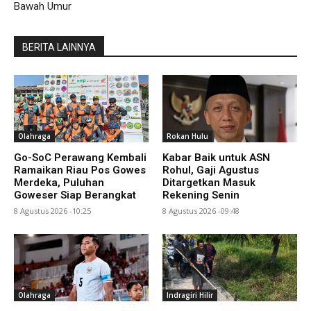
Bawah Umur
BERITA LAINNYA
Olahraga
Rokan Hulu
Go-SoC Perawang Kembali
Kabar Baik untuk ASN
Ramaikan Riau Pos Gowes
Rohul, Gaji Agustus
Merdeka, Puluhan
Ditargetkan Masuk
Goweser Siap Berangkat
Rekening Senin
8 Agustus 2026 -10:25
8 Agustus 2026 -09:48
Olahraga
Indragiri Hilir