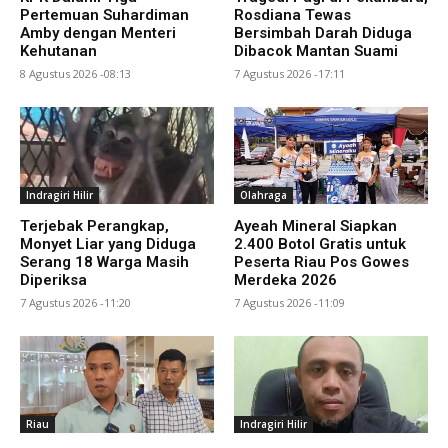
Pertemuan Suhardiman
Rosdiana Tewas
Amby dengan Menteri
Bersimbah Darah Diduga
Kehutanan
Dibacok Mantan Suami
8 Agustus 2026 -08:13
7 Agustus 2026 -17:11
Indragiri Hilir
Olahraga
Terjebak Perangkap,
Ayeah Mineral Siapkan
Monyet Liar yang Diduga
2.400 Botol Gratis untuk
Serang 18 Warga Masih
Peserta Riau Pos Gowes
Diperiksa
Merdeka 2026
7 Agustus 2026 -11:20
7 Agustus 2026 -11:09
Riau
Indragiri Hilir