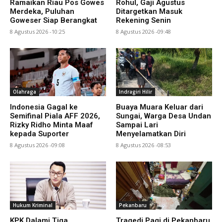
Ramaikan Riau Pos Gowes
Rohul, Gaji Agustus
Merdeka, Puluhan
Ditargetkan Masuk
Goweser Siap Berangkat
Rekening Senin
8 Agustus 2026 -10:25
8 Agustus 2026 -09:48
Olahraga
Indragiri Hilir
Indonesia Gagal ke
Buaya Muara Keluar dari
Semifinal Piala AFF 2026,
Sungai, Warga Desa Undan
Rizky Ridho Minta Maaf
Sampai Lari
kepada Suporter
Menyelamatkan Diri
8 Agustus 2026 -09:08
8 Agustus 2026 -08:53
Hukum Kriminal
Pekanbaru
KPK Dalami Tiga
Tragedi Pagi di Pekanbaru,