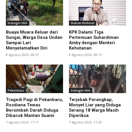
Indragiri Hilir
Hukum Kriminal
Buaya Muara Keluar dari
KPK Dalami Tiga
Sungai, Warga Desa Undan
Pertemuan Suhardiman
Sampai Lari
Amby dengan Menteri
Menyelamatkan Diri
Kehutanan
8 Agustus 2026 -08:53
8 Agustus 2026 -08:13
Pekanbaru
Indragiri Hilir
Tragedi Pagi di Pekanbaru,
Terjebak Perangkap,
Rosdiana Tewas
Monyet Liar yang Diduga
Bersimbah Darah Diduga
Serang 18 Warga Masih
Dibacok Mantan Suami
Diperiksa
7 Agustus 2026 -17:11
7 Agustus 2026 -11:20