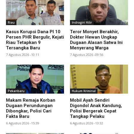
Riau
Indragiri Hilir
Kasus Korupsi Dana PI 10
Teror Monyet Berakhir,
Persen PHR Bergulir, Kejati
Dokter Hewan Ungkap
Riau Tetapkan 9
Dugaan Alasan Satwa Ini
Tersangka Baru
Menyerang Warga
7 Agustus 2026 -10:11
7 Agustus 2026 -09:56
Pekanbaru
Hukum Kriminal
Makam Remaja Korban
Mobil Ayah Sendiri
Dugaan Perundungan
Digondol Anak Kandung,
Dibongkar, Polisi Cari
Polisi Bergerak Cepat
Fakta Baru
Tangkap Pelaku
6 Agustus 2026 -15:39
6 Agustus 2026 -13:32