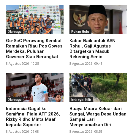
Olahraga
Rokan Hulu
Go-SoC Perawang Kembali
Kabar Baik untuk ASN
Ramaikan Riau Pos Gowes
Rohul, Gaji Agustus
Merdeka, Puluhan
Ditargetkan Masuk
Goweser Siap Berangkat
Rekening Senin
8 Agustus 2026 -10:25
8 Agustus 2026 -09:48
Olahraga
Indragiri Hilir
Indonesia Gagal ke
Buaya Muara Keluar dari
Semifinal Piala AFF 2026,
Sungai, Warga Desa Undan
Rizky Ridho Minta Maaf
Sampai Lari
kepada Suporter
Menyelamatkan Diri
8 Agustus 2026 -09:08
8 Agustus 2026 -08:53