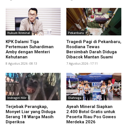
Hukum Kriminal
Pekanbaru
KPK Dalami Tiga
Tragedi Pagi di Pekanbaru,
Pertemuan Suhardiman
Rosdiana Tewas
Amby dengan Menteri
Bersimbah Darah Diduga
Kehutanan
Dibacok Mantan Suami
8 Agustus 2026 -08:13
7 Agustus 2026 -17:11
Indragiri Hilir
Olahraga
Terjebak Perangkap,
Ayeah Mineral Siapkan
Monyet Liar yang Diduga
2.400 Botol Gratis untuk
Serang 18 Warga Masih
Peserta Riau Pos Gowes
Diperiksa
Merdeka 2026