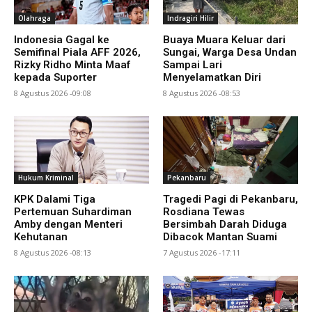
Olahraga
Indragiri Hilir
Indonesia Gagal ke
Buaya Muara Keluar dari
Semifinal Piala AFF 2026,
Sungai, Warga Desa Undan
Rizky Ridho Minta Maaf
Sampai Lari
kepada Suporter
Menyelamatkan Diri
8 Agustus 2026 -09:08
8 Agustus 2026 -08:53
Hukum Kriminal
Pekanbaru
KPK Dalami Tiga
Tragedi Pagi di Pekanbaru,
Pertemuan Suhardiman
Rosdiana Tewas
Amby dengan Menteri
Bersimbah Darah Diduga
Kehutanan
Dibacok Mantan Suami
8 Agustus 2026 -08:13
7 Agustus 2026 -17:11