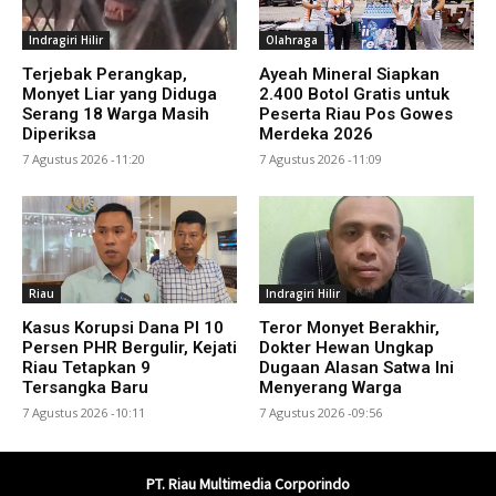
Indragiri Hilir
Olahraga
Terjebak Perangkap,
Ayeah Mineral Siapkan
Monyet Liar yang Diduga
2.400 Botol Gratis untuk
Serang 18 Warga Masih
Peserta Riau Pos Gowes
Diperiksa
Merdeka 2026
7 Agustus 2026 -11:20
7 Agustus 2026 -11:09
Riau
Indragiri Hilir
Kasus Korupsi Dana PI 10
Teror Monyet Berakhir,
Persen PHR Bergulir, Kejati
Dokter Hewan Ungkap
Riau Tetapkan 9
Dugaan Alasan Satwa Ini
Tersangka Baru
Menyerang Warga
7 Agustus 2026 -10:11
7 Agustus 2026 -09:56
PT. Riau Multimedia Corporindo