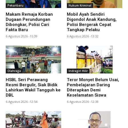
Pekanbaru
Hukum Kriminal
Makam Remaja Korban
Mobil Ayah Sendiri
Dugaan Perundungan
Digondol Anak Kandung,
Dibongkar, Polisi Cari
Polisi Bergerak Cepat
Fakta Baru
Tangkap Pelaku
6 Agustus 2026 -15:39
6 Agustus 2026 -13:32
Olahraga
Indragiri Hilir
HSBL Seri Perawang
Teror Monyet Belum Usai,
Resmi Bergulir, Siak Bidik
Pembelajaran Daring
Lahirkan Wakil Tangguh ke
Diterapkan Demi
DBL
Keselamatan Siswa
6 Agustus 2026 -12:54
6 Agustus 2026 -12:38