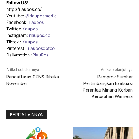
Follow US!
http://riaupos.co/
Youtube:
@riauposmedia
Facebook:
riaupos
Twitter:
riaupos
Instagram:
riaupos.co
Tiktok :
riaupos
Pinterest :
riauposdotco
Dailymotion :
RiauPos
Artikel sebelumnya
Artikel selanjutnya
Pendaftaran CPNS Dibuka
Pemprov Sumbar
November
Pertimbangkan Evakuasi
Perantau Minang Korban
Kerusuhan Wamena
BERITA LAINNYA