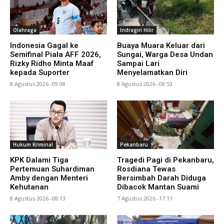
Olahraga
Indragiri Hilir
Indonesia Gagal ke
Buaya Muara Keluar dari
Semifinal Piala AFF 2026,
Sungai, Warga Desa Undan
Rizky Ridho Minta Maaf
Sampai Lari
kepada Suporter
Menyelamatkan Diri
8 Agustus 2026 -09:08
8 Agustus 2026 -08:53
Hukum Kriminal
Pekanbaru
KPK Dalami Tiga
Tragedi Pagi di Pekanbaru,
Pertemuan Suhardiman
Rosdiana Tewas
Amby dengan Menteri
Bersimbah Darah Diduga
Kehutanan
Dibacok Mantan Suami
8 Agustus 2026 -08:13
7 Agustus 2026 -17:11