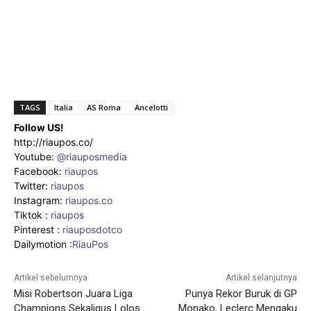
TAGS
Italia
AS Roma
Ancelotti
Follow US!
http://riaupos.co/
Youtube:
@riauposmedia
Facebook:
riaupos
Twitter:
riaupos
Instagram:
riaupos.co
Tiktok :
riaupos
Pinterest :
riauposdotco
Dailymotion :
RiauPos
Artikel sebelumnya
Artikel selanjutnya
Misi Robertson Juara Liga
Punya Rekor Buruk di GP
Champions Sekaligus Lolos
Monako, Leclerc Mengaku