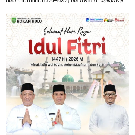
delapan tahun (1979–1987) berkostum
Giallorossi
.