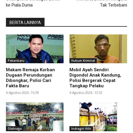
ke Piala Dunia
Tak Terbebani
BERITA LAINNYA
Pekanbaru
Hukum Kriminal
Makam Remaja Korban
Mobil Ayah Sendiri
Dugaan Perundungan
Digondol Anak Kandung,
Dibongkar, Polisi Cari
Polisi Bergerak Cepat
Fakta Baru
Tangkap Pelaku
6 Agustus 2026 -15:39
6 Agustus 2026 -13:32
Olahraga
Indragiri Hilir