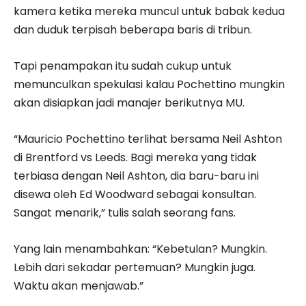
kamera ketika mereka muncul untuk babak kedua
dan duduk terpisah beberapa baris di tribun.
Tapi penampakan itu sudah cukup untuk
memunculkan spekulasi kalau Pochettino mungkin
akan disiapkan jadi manajer berikutnya MU.
“Mauricio Pochettino terlihat bersama Neil Ashton
di Brentford vs Leeds. Bagi mereka yang tidak
terbiasa dengan Neil Ashton, dia baru-baru ini
disewa oleh Ed Woodward sebagai konsultan.
Sangat menarik,” tulis salah seorang fans.
Yang lain menambahkan: “Kebetulan? Mungkin.
Lebih dari sekadar pertemuan? Mungkin juga.
Waktu akan menjawab.”