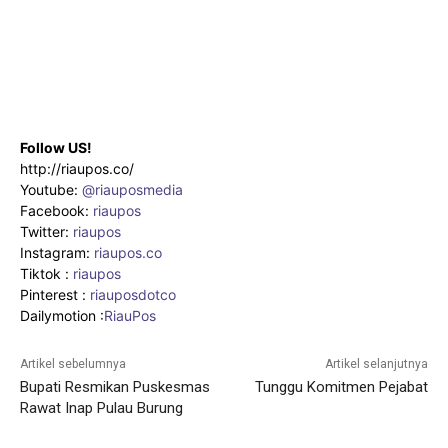
Follow US!
http://riaupos.co/
Youtube:
@riauposmedia
Facebook:
riaupos
Twitter:
riaupos
Instagram:
riaupos.co
Tiktok :
riaupos
Pinterest :
riauposdotco
Dailymotion :
RiauPos
Artikel sebelumnya
Artikel selanjutnya
Bupati Resmikan Puskesmas
Tunggu Komitmen Pejabat
Rawat Inap Pulau Burung