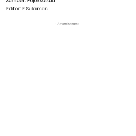
Sumber: Pojoksatu.id
Editor: E Sulaiman
- Advertisement -