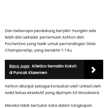
Dan beberapa pendukung berpikir mungkin ada
lebih dari sekadar pertemuan Ashton dan
Pochettino yang hadir untuk pertandingan Divisi
Championship, yang berakhir 1-1 itu.
Baca Juga:
Atletico Semakin Kokoh
di Puncak Klasemen
Ashton ditunjuk sebagai konsultan oleh United oleh
wakil ketua eksekutif yang dipimpin Ed Woodward.
Mereka tidak bertukar kata dalam tangkapan