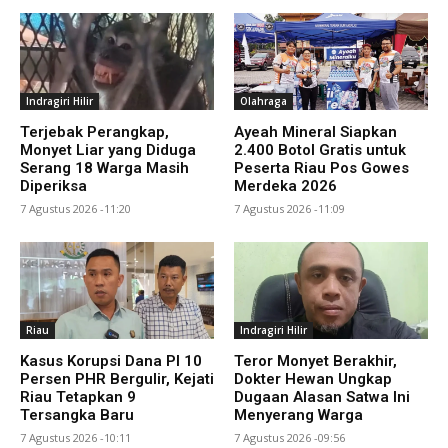
Indragiri Hilir
Olahraga
Terjebak Perangkap,
Ayeah Mineral Siapkan
Monyet Liar yang Diduga
2.400 Botol Gratis untuk
Serang 18 Warga Masih
Peserta Riau Pos Gowes
Diperiksa
Merdeka 2026
7 Agustus 2026 -11:20
7 Agustus 2026 -11:09
Riau
Indragiri Hilir
Kasus Korupsi Dana PI 10
Teror Monyet Berakhir,
Persen PHR Bergulir, Kejati
Dokter Hewan Ungkap
Riau Tetapkan 9
Dugaan Alasan Satwa Ini
Tersangka Baru
Menyerang Warga
7 Agustus 2026 -10:11
7 Agustus 2026 -09:56