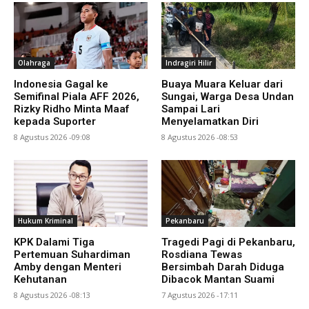
Olahraga
Indragiri Hilir
Indonesia Gagal ke
Buaya Muara Keluar dari
Semifinal Piala AFF 2026,
Sungai, Warga Desa Undan
Rizky Ridho Minta Maaf
Sampai Lari
kepada Suporter
Menyelamatkan Diri
8 Agustus 2026 -09:08
8 Agustus 2026 -08:53
Hukum Kriminal
Pekanbaru
KPK Dalami Tiga
Tragedi Pagi di Pekanbaru,
Pertemuan Suhardiman
Rosdiana Tewas
Amby dengan Menteri
Bersimbah Darah Diduga
Kehutanan
Dibacok Mantan Suami
8 Agustus 2026 -08:13
7 Agustus 2026 -17:11