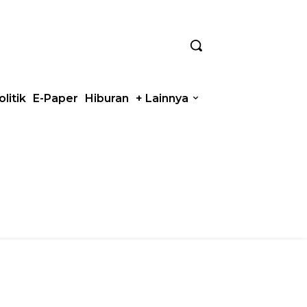
olitik
E-Paper
Hiburan
+ Lainnya