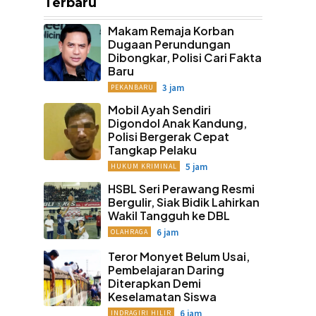
Terbaru
Makam Remaja Korban
Dugaan Perundungan
Dibongkar, Polisi Cari Fakta
Baru
3 jam
PEKANBARU
Mobil Ayah Sendiri
Digondol Anak Kandung,
Polisi Bergerak Cepat
Tangkap Pelaku
5 jam
HUKUM KRIMINAL
HSBL Seri Perawang Resmi
Bergulir, Siak Bidik Lahirkan
Wakil Tangguh ke DBL
6 jam
OLAHRAGA
Teror Monyet Belum Usai,
Pembelajaran Daring
Diterapkan Demi
Keselamatan Siswa
6 jam
INDRAGIRI HILIR