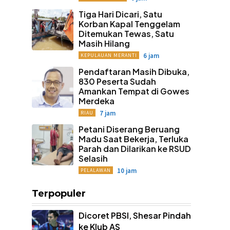
Tiga Hari Dicari, Satu
Korban Kapal Tenggelam
Ditemukan Tewas, Satu
Masih Hilang
6 jam
KEPULAUAN MERANTI
Pendaftaran Masih Dibuka,
830 Peserta Sudah
Amankan Tempat di Gowes
Merdeka
7 jam
RIAU
Petani Diserang Beruang
Madu Saat Bekerja, Terluka
Parah dan Dilarikan ke RSUD
Selasih
10 jam
PELALAWAN
Terpopuler
Dicoret PBSI, Shesar Pindah
ke Klub AS