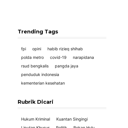
Trending Tags
fpi
opini
habib rizieq shihab
polda metro
covid-19
narapidana
rsud bengkalis
pangda jaya
penduduk indonesia
kementerian kesehatan
Rubrik Dicari
Hukum Kriminal
Kuantan Singingi
Liputan Khusus
Politik
Rokan Hulu