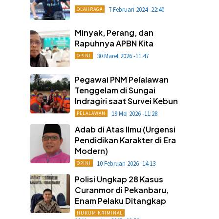
7 Februari 2024 -22:40
OLAHRAGA
Minyak, Perang, dan
Rapuhnya APBN Kita
30 Maret 2026 -11:47
OPINI
Pegawai PNM Pelalawan
Tenggelam di Sungai
Indragiri saat Survei Kebun
19 Mei 2026 -11:28
PELALAWAN
Adab di Atas Ilmu (Urgensi
Pendidikan Karakter di Era
Modern)
10 Februari 2026 -14:13
OPINI
Polisi Ungkap 28 Kasus
Curanmor di Pekanbaru,
Enam Pelaku Ditangkap
HUKUM KRIMINAL