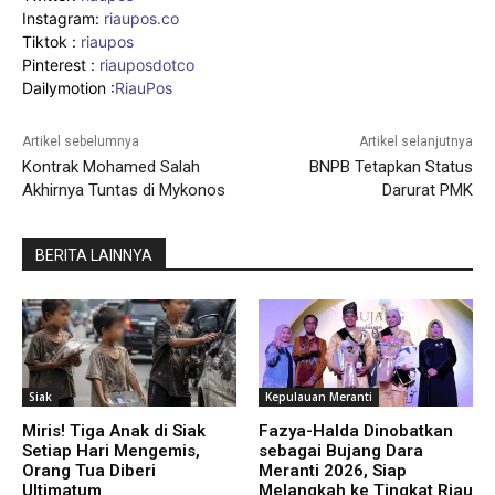
Instagram:
riaupos.co
Tiktok :
riaupos
Pinterest :
riauposdotco
Dailymotion :
RiauPos
Artikel sebelumnya
Artikel selanjutnya
Kontrak Mohamed Salah
BNPB Tetapkan Status
Akhirnya Tuntas di Mykonos
Darurat PMK
BERITA LAINNYA
Siak
Kepulauan Meranti
Miris! Tiga Anak di Siak
Fazya-Halda Dinobatkan
Setiap Hari Mengemis,
sebagai Bujang Dara
Orang Tua Diberi
Meranti 2026, Siap
Ultimatum
Melangkah ke Tingkat Riau