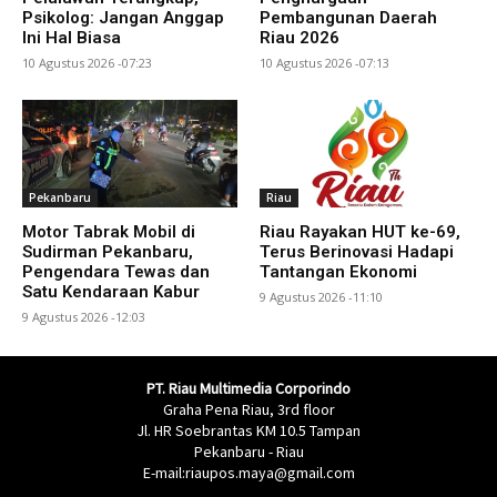
Psikolog: Jangan Anggap
Pembangunan Daerah
Ini Hal Biasa
Riau 2026
10 Agustus 2026 -07:23
10 Agustus 2026 -07:13
Pekanbaru
Riau
Motor Tabrak Mobil di
Riau Rayakan HUT ke-69,
Sudirman Pekanbaru,
Terus Berinovasi Hadapi
Pengendara Tewas dan
Tantangan Ekonomi
Satu Kendaraan Kabur
9 Agustus 2026 -11:10
9 Agustus 2026 -12:03
PT. Riau Multimedia Corporindo
Graha Pena Riau, 3rd floor
Jl. HR Soebrantas KM 10.5 Tampan
Pekanbaru - Riau
E-mail:riaupos.maya@gmail.com