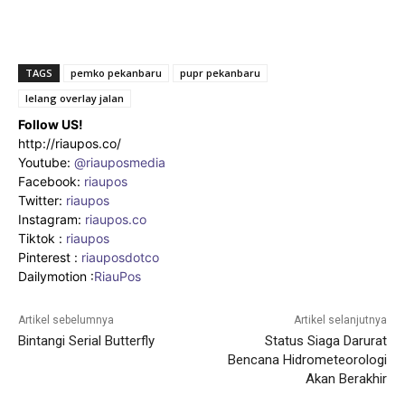
TAGS
pemko pekanbaru
pupr pekanbaru
lelang overlay jalan
Follow US!
http://riaupos.co/
Youtube:
@riauposmedia
Facebook:
riaupos
Twitter:
riaupos
Instagram:
riaupos.co
Tiktok :
riaupos
Pinterest :
riauposdotco
Dailymotion :
RiauPos
Artikel sebelumnya
Artikel selanjutnya
Bintangi Serial Butterfly
Status Siaga Darurat
Bencana Hidrometeorologi
Akan Berakhir