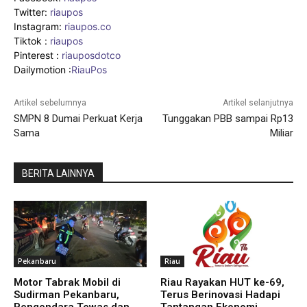
Twitter:
riaupos
Instagram:
riaupos.co
Tiktok :
riaupos
Pinterest :
riauposdotco
Dailymotion :
RiauPos
Artikel sebelumnya
Artikel selanjutnya
SMPN 8 Dumai Perkuat Kerja
Tunggakan PBB sampai Rp13
Sama
Miliar
BERITA LAINNYA
Pekanbaru
Riau
Motor Tabrak Mobil di
Riau Rayakan HUT ke-69,
Sudirman Pekanbaru,
Terus Berinovasi Hadapi
Pengendara Tewas dan
Tantangan Ekonomi