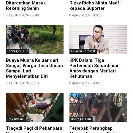
Ditargetkan Masuk
Rizky Ridho Minta Maaf
Rekening Senin
kepada Suporter
8 Agustus 2026 -09:48
8 Agustus 2026 -09:08
Indragiri Hilir
Hukum Kriminal
Buaya Muara Keluar dari
KPK Dalami Tiga
Sungai, Warga Desa Undan
Pertemuan Suhardiman
Sampai Lari
Amby dengan Menteri
Menyelamatkan Diri
Kehutanan
8 Agustus 2026 -08:53
8 Agustus 2026 -08:13
Pekanbaru
Indragiri Hilir
Tragedi Pagi di Pekanbaru,
Terjebak Perangkap,