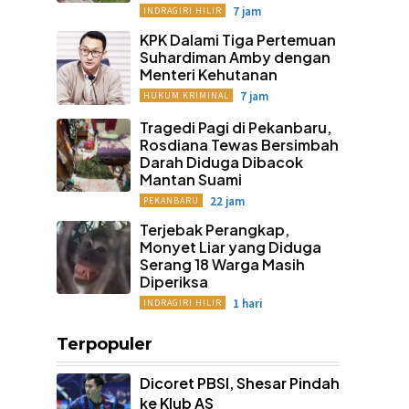
7 jam
INDRAGIRI HILIR
KPK Dalami Tiga Pertemuan
Suhardiman Amby dengan
Menteri Kehutanan
7 jam
HUKUM KRIMINAL
Tragedi Pagi di Pekanbaru,
Rosdiana Tewas Bersimbah
Darah Diduga Dibacok
Mantan Suami
22 jam
PEKANBARU
Terjebak Perangkap,
Monyet Liar yang Diduga
Serang 18 Warga Masih
Diperiksa
1 hari
INDRAGIRI HILIR
Terpopuler
Dicoret PBSI, Shesar Pindah
ke Klub AS