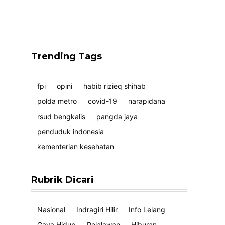
Trending Tags
fpi
opini
habib rizieq shihab
polda metro
covid-19
narapidana
rsud bengkalis
pangda jaya
penduduk indonesia
kementerian kesehatan
Rubrik Dicari
Nasional
Indragiri Hilir
Info Lelang
Gaya Hidup
Pelalawan
Hiburan