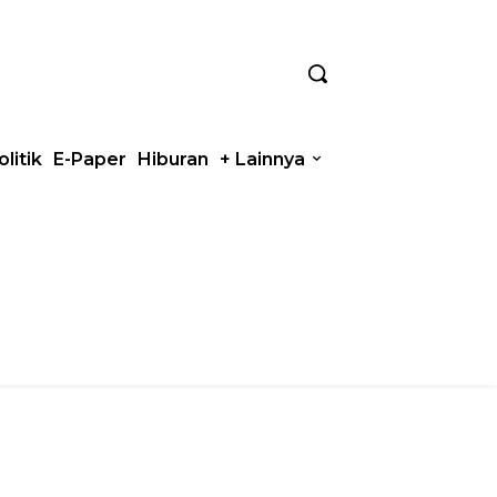
olitik
E-Paper
Hiburan
+ Lainnya