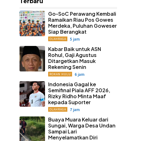
Terbaru
Go-SoC Perawang Kembali
Ramaikan Riau Pos Gowes
Merdeka, Puluhan Goweser
Siap Berangkat
5 jam
OLAHRAGA
Kabar Baik untuk ASN
Rohul, Gaji Agustus
Ditargetkan Masuk
Rekening Senin
6 jam
ROKAN HULU
Indonesia Gagal ke
Semifinal Piala AFF 2026,
Rizky Ridho Minta Maaf
kepada Suporter
7 jam
OLAHRAGA
Buaya Muara Keluar dari
Sungai, Warga Desa Undan
Sampai Lari
Menyelamatkan Diri