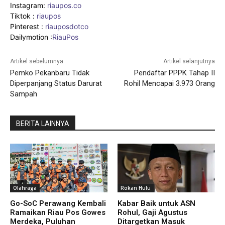
Instagram:
riaupos.co
Tiktok :
riaupos
Pinterest :
riauposdotco
Dailymotion :
RiauPos
Artikel sebelumnya
Artikel selanjutnya
Pemko Pekanbaru Tidak
Pendaftar PPPK Tahap II
Diperpanjang Status Darurat
Rohil Mencapai 3.973 Orang
Sampah
BERITA LAINNYA
Olahraga
Rokan Hulu
Go-SoC Perawang Kembali
Kabar Baik untuk ASN
Ramaikan Riau Pos Gowes
Rohul, Gaji Agustus
Merdeka, Puluhan
Ditargetkan Masuk