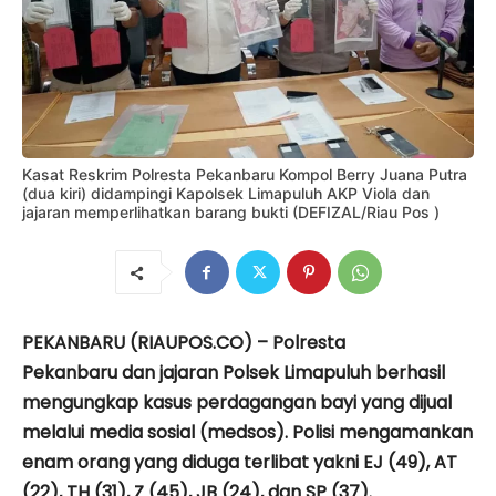
Kasat Reskrim Polresta Pekanbaru Kompol Berry Juana Putra
(dua kiri) didampingi Kapolsek Limapuluh AKP Viola dan
jajaran memperlihatkan barang bukti (DEFIZAL/Riau Pos )
PEKANBARU (RIAUPOS.CO) – Polresta
Pekanbaru dan jajaran Polsek Limapuluh berhasil
mengungkap kasus perdagangan bayi yang dijual
melalui media sosial (medsos). Polisi mengamankan
enam orang yang diduga terlibat yakni EJ (49), AT
(22), TH (31), Z (45), JB (24), dan SP (37).