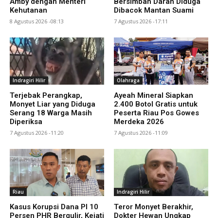
Amby dengan Menteri
Bersimbah Darah Diduga
Kehutanan
Dibacok Mantan Suami
8 Agustus 2026 -08:13
7 Agustus 2026 -17:11
Indragiri Hilir
Olahraga
Terjebak Perangkap,
Ayeah Mineral Siapkan
Monyet Liar yang Diduga
2.400 Botol Gratis untuk
Serang 18 Warga Masih
Peserta Riau Pos Gowes
Diperiksa
Merdeka 2026
7 Agustus 2026 -11:20
7 Agustus 2026 -11:09
Riau
Indragiri Hilir
Kasus Korupsi Dana PI 10
Teror Monyet Berakhir,
Persen PHR Bergulir, Kejati
Dokter Hewan Ungkap