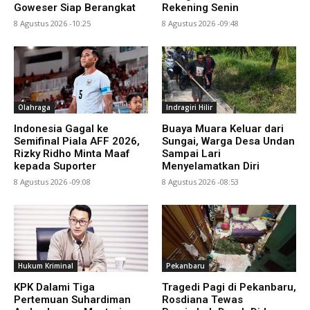
Goweser Siap Berangkat
Rekening Senin
8 Agustus 2026 -10:25
8 Agustus 2026 -09:48
Olahraga
Indragiri Hilir
Indonesia Gagal ke
Buaya Muara Keluar dari
Semifinal Piala AFF 2026,
Sungai, Warga Desa Undan
Rizky Ridho Minta Maaf
Sampai Lari
kepada Suporter
Menyelamatkan Diri
8 Agustus 2026 -09:08
8 Agustus 2026 -08:53
Hukum Kriminal
Pekanbaru
KPK Dalami Tiga
Tragedi Pagi di Pekanbaru,
Pertemuan Suhardiman
Rosdiana Tewas