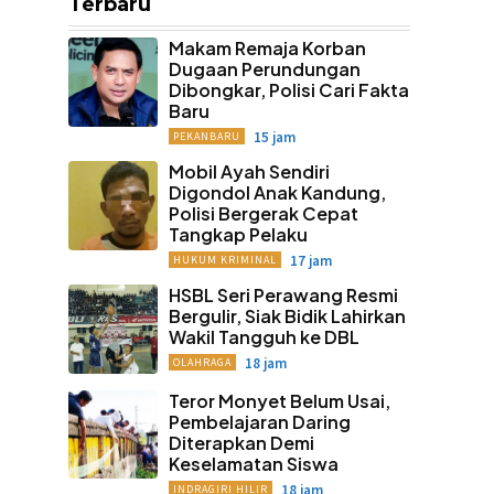
Terbaru
Makam Remaja Korban
Dugaan Perundungan
Dibongkar, Polisi Cari Fakta
Baru
15 jam
PEKANBARU
Mobil Ayah Sendiri
Digondol Anak Kandung,
Polisi Bergerak Cepat
Tangkap Pelaku
17 jam
HUKUM KRIMINAL
HSBL Seri Perawang Resmi
Bergulir, Siak Bidik Lahirkan
Wakil Tangguh ke DBL
18 jam
OLAHRAGA
Teror Monyet Belum Usai,
Pembelajaran Daring
Diterapkan Demi
Keselamatan Siswa
18 jam
INDRAGIRI HILIR