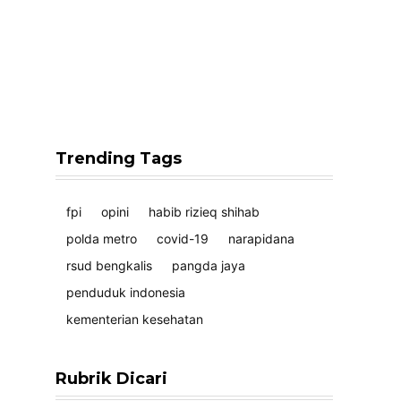
Trending Tags
fpi
opini
habib rizieq shihab
polda metro
covid-19
narapidana
rsud bengkalis
pangda jaya
penduduk indonesia
kementerian kesehatan
Rubrik Dicari