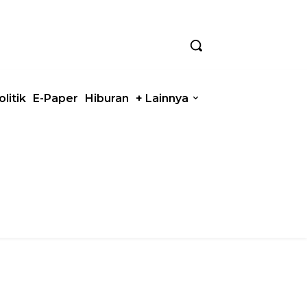
olitik
E-Paper
Hiburan
+ Lainnya