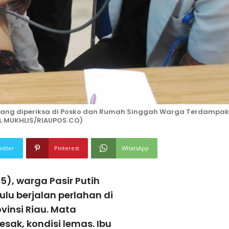
edang diperiksa di Posko dan Rumah Singgah Warga Terdampak
RUL MUKHLIS/RIAUPOS.CO)
witter
Pinterest
WhatsApp
), warga Pasir Putih
lu berjalan perlahan di
insi Riau. Mata
ak, kondisi lemas. Ibu