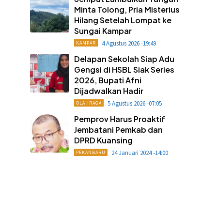
Minta Tolong, Pria Misterius
Hilang Setelah Lompat ke
Sungai Kampar
4 Agustus 2026 -19:49
KAMPAR
Delapan Sekolah Siap Adu
Gengsi di HSBL Siak Series
2026, Bupati Afni
Dijadwalkan Hadir
5 Agustus 2026 -07:05
OLAHRAGA
Pemprov Harus Proaktif
Jembatani Pemkab dan
DPRD Kuansing
24 Januari 2024 -14:00
PEKANBARU