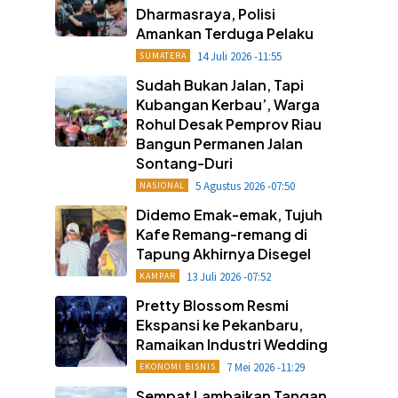
Dharmasraya, Polisi
Amankan Terduga Pelaku
14 Juli 2026 -11:55
SUMATERA
Sudah Bukan Jalan, Tapi
Kubangan Kerbau’, Warga
Rohul Desak Pemprov Riau
Bangun Permanen Jalan
Sontang-Duri
5 Agustus 2026 -07:50
NASIONAL
Didemo Emak-emak, Tujuh
Kafe Remang-remang di
Tapung Akhirnya Disegel
13 Juli 2026 -07:52
KAMPAR
Pretty Blossom Resmi
Ekspansi ke Pekanbaru,
Ramaikan Industri Wedding
7 Mei 2026 -11:29
EKONOMI BISNIS
Sempat Lambaikan Tangan