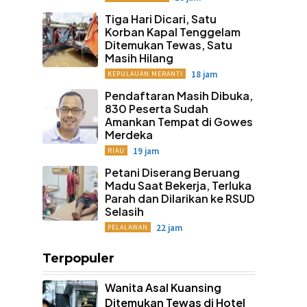
Tiga Hari Dicari, Satu
Korban Kapal Tenggelam
Ditemukan Tewas, Satu
Masih Hilang
18 jam
KEPULAUAN MERANTI
Pendaftaran Masih Dibuka,
830 Peserta Sudah
Amankan Tempat di Gowes
Merdeka
19 jam
RIAU
Petani Diserang Beruang
Madu Saat Bekerja, Terluka
Parah dan Dilarikan ke RSUD
Selasih
22 jam
PELALAWAN
Terpopuler
Wanita Asal Kuansing
Ditemukan Tewas di Hotel