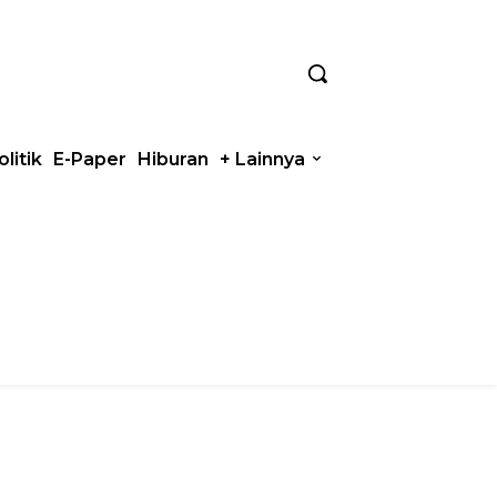
olitik
E-Paper
Hiburan
+ Lainnya