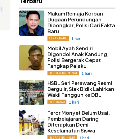
Terbaru
Makam Remaja Korban
Dugaan Perundungan
Dibongkar, Polisi Cari Fakta
Baru
1 hari
PEKANBARU
Mobil Ayah Sendiri
Digondol Anak Kandung,
Polisi Bergerak Cepat
Tangkap Pelaku
1 hari
HUKUM KRIMINAL
HSBL Seri Perawang Resmi
Bergulir, Siak Bidik Lahirkan
Wakil Tangguh ke DBL
1 hari
OLAHRAGA
Teror Monyet Belum Usai,
Pembelajaran Daring
Diterapkan Demi
Keselamatan Siswa
1 hari
INDRAGIRI HILIR