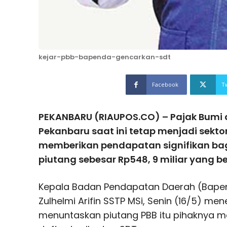
kejar-pbb-bapenda-gencarkan-sdt
Facebook
T
PEKANBARU (RIAUPOS.CO) – Pajak Bumi 
Pekanbaru saat ini tetap menjadi sekto
memberikan pendapatan signifikan bag
piutang sebesar Rp548, 9 miliar yang b
Kepala Badan Pendapatan Daerah (Bape
Zulhelmi Arifin SSTP MSi, Senin (16/5) m
menuntaskan piutang PBB itu pihaknya m