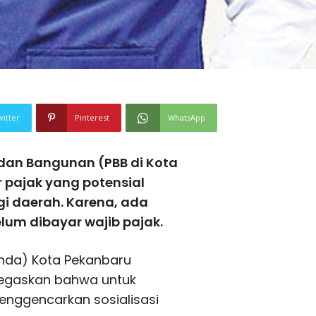
witter
Pinterest
WhatsApp
dan Bangunan (PBB di Kota
r pajak yang potensial
i daerah. Karena, ada
elum dibayar wajib pajak.
nda) Kota Pekanbaru
enegaskan bahwa untuk
enggencarkan sosialisasi