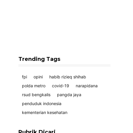
Trending Tags
fpi
opini
habib rizieq shihab
polda metro
covid-19
narapidana
rsud bengkalis
pangda jaya
penduduk indonesia
kementerian kesehatan
Rubrik Dicari