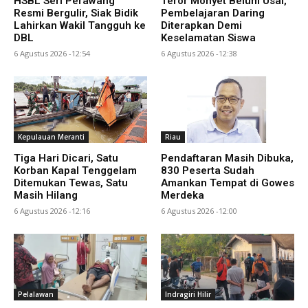
HSBL Seri Perawang
Teror Monyet Belum Usai,
Resmi Bergulir, Siak Bidik
Pembelajaran Daring
Lahirkan Wakil Tangguh ke
Diterapkan Demi
DBL
Keselamatan Siswa
6 Agustus 2026 -12:54
6 Agustus 2026 -12:38
Kepulauan Meranti
Riau
Tiga Hari Dicari, Satu
Pendaftaran Masih Dibuka,
Korban Kapal Tenggelam
830 Peserta Sudah
Ditemukan Tewas, Satu
Amankan Tempat di Gowes
Masih Hilang
Merdeka
6 Agustus 2026 -12:16
6 Agustus 2026 -12:00
Pelalawan
Indragiri Hilir