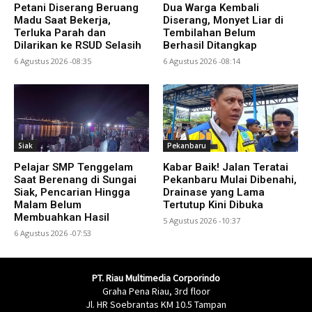
Petani Diserang Beruang
Dua Warga Kembali
Madu Saat Bekerja,
Diserang, Monyet Liar di
Terluka Parah dan
Tembilahan Belum
Dilarikan ke RSUD Selasih
Berhasil Ditangkap
6 Agustus 2026 -08:35
6 Agustus 2026 -08:14
Siak
Pekanbaru
Pelajar SMP Tenggelam
Kabar Baik! Jalan Teratai
Saat Berenang di Sungai
Pekanbaru Mulai Dibenahi,
Siak, Pencarian Hingga
Drainase yang Lama
Malam Belum
Tertutup Kini Dibuka
Membuahkan Hasil
5 Agustus 2026 -10:37
6 Agustus 2026 -07:53
PT. Riau Multimedia Corporindo
Graha Pena Riau, 3rd floor
Jl. HR Soebrantas KM 10.5 Tampan