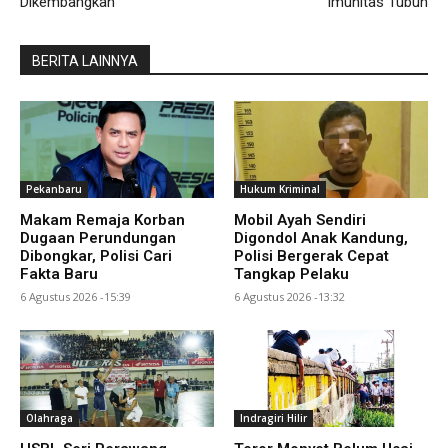
Dikembangkan
Imunitas Tubuh
BERITA LAINNYA
Pekanbaru
Hukum Kriminal
Makam Remaja Korban
Mobil Ayah Sendiri
Dugaan Perundungan
Digondol Anak Kandung,
Dibongkar, Polisi Cari
Polisi Bergerak Cepat
Fakta Baru
Tangkap Pelaku
6 Agustus 2026 -15:39
6 Agustus 2026 -13:32
Olahraga
Indragiri Hilir