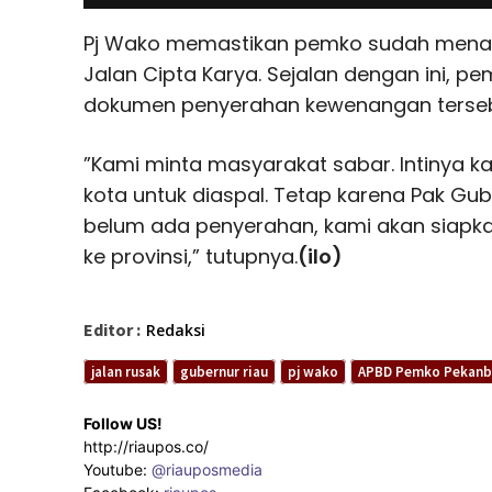
Pj Wako memastikan pemko sudah menar
Jalan Cipta Karya. Sejalan dengan ini, 
dokumen penyerahan kewenangan terseb
”Kami minta masyarakat sabar. Intinya k
kota untuk diaspal. Tetap karena Pak Gu
belum ada penyerahan, kami akan siapka
ke provinsi,” tutupnya.
(ilo)
Editor :
Redaksi
jalan rusak
gubernur riau
pj wako
APBD Pemko Pekanb
Follow US!
http://riaupos.co/
Youtube:
@riauposmedia