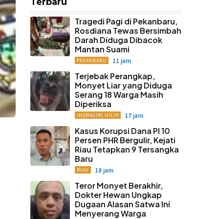
Terbaru
Tragedi Pagi di Pekanbaru,
Rosdiana Tewas Bersimbah
Darah Diduga Dibacok
Mantan Suami
11 jam
PEKANBARU
Terjebak Perangkap,
Monyet Liar yang Diduga
Serang 18 Warga Masih
Diperiksa
17 jam
INDRAGIRI HILIR
Kasus Korupsi Dana PI 10
Persen PHR Bergulir, Kejati
Riau Tetapkan 9 Tersangka
Baru
18 jam
RIAU
Teror Monyet Berakhir,
Dokter Hewan Ungkap
Dugaan Alasan Satwa Ini
Menyerang Warga