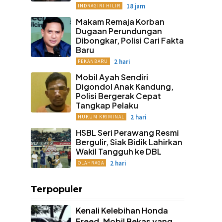
18 jam
INDRAGIRI HILIR
Makam Remaja Korban
Dugaan Perundungan
Dibongkar, Polisi Cari Fakta
Baru
2 hari
PEKANBARU
Mobil Ayah Sendiri
Digondol Anak Kandung,
Polisi Bergerak Cepat
Tangkap Pelaku
2 hari
HUKUM KRIMINAL
HSBL Seri Perawang Resmi
Bergulir, Siak Bidik Lahirkan
Wakil Tangguh ke DBL
2 hari
OLAHRAGA
Terpopuler
Kenali Kelebihan Honda
Freed, Mobil Bekas yang