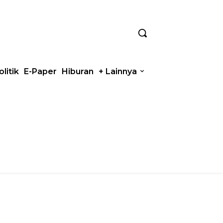
olitik
E-Paper
Hiburan
+ Lainnya