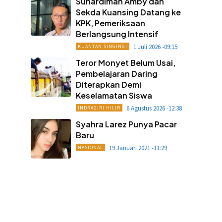
Suhardiman Amby dan
Sekda Kuansing Datang ke
KPK, Pemeriksaan
Berlangsung Intensif
1 Juli 2026 -09:15
KUANTAN SINGINGI
Teror Monyet Belum Usai,
Pembelajaran Daring
Diterapkan Demi
Keselamatan Siswa
6 Agustus 2026 -12:38
INDRAGIRI HILIR
Syahra Larez Punya Pacar
Baru
19 Januari 2021 -11:29
NASIONAL