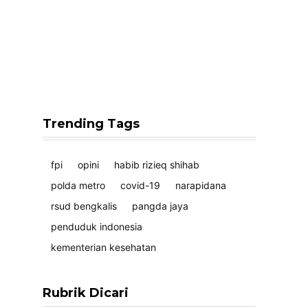
Trending Tags
fpi
opini
habib rizieq shihab
polda metro
covid-19
narapidana
rsud bengkalis
pangda jaya
penduduk indonesia
kementerian kesehatan
Rubrik Dicari