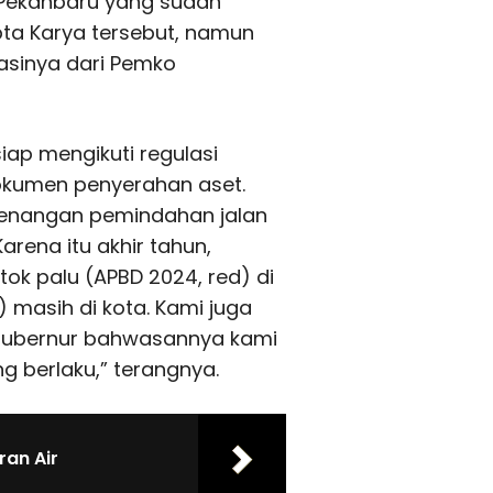
a Pekanbaru yang sudah
pta Karya tersebut, namun
asinya dari Pemko
iap mengikuti regulasi
dokumen penyerahan aset.
kewenangan pemindahan jalan
Karena itu akhir tahun,
ok palu (APBD 2024, red) di
) masih di kota. Kami juga
 Gubernur bahwasannya kami
g berlaku,” terangnya.
an Air