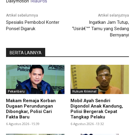
Dailymotion :
RiauPos
Artikel sebelumnya
Artikel selanjutnya
Spesialis Pembobol Konter
Ingatkan Jam Tutup,
Ponsel Digaruk
“Usirâ€™” Tamu yang Sedang
Bernyanyi
BERITA LAINNYA
Pekanbaru
Hukum Kriminal
Makam Remaja Korban
Mobil Ayah Sendiri
Dugaan Perundungan
Digondol Anak Kandung,
Dibongkar, Polisi Cari
Polisi Bergerak Cepat
Fakta Baru
Tangkap Pelaku
6 Agustus 2026 -15:39
6 Agustus 2026 -13:32