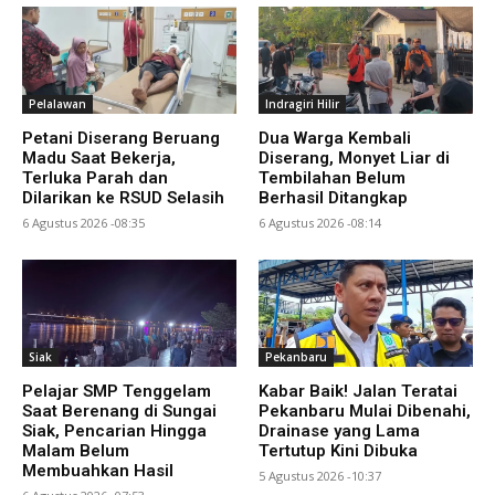
Pelalawan
Indragiri Hilir
Petani Diserang Beruang
Dua Warga Kembali
Madu Saat Bekerja,
Diserang, Monyet Liar di
Terluka Parah dan
Tembilahan Belum
Dilarikan ke RSUD Selasih
Berhasil Ditangkap
6 Agustus 2026 -08:35
6 Agustus 2026 -08:14
Siak
Pekanbaru
Pelajar SMP Tenggelam
Kabar Baik! Jalan Teratai
Saat Berenang di Sungai
Pekanbaru Mulai Dibenahi,
Siak, Pencarian Hingga
Drainase yang Lama
Malam Belum
Tertutup Kini Dibuka
Membuahkan Hasil
5 Agustus 2026 -10:37