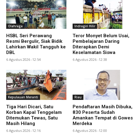
Olahraga
Indragiri Hilir
HSBL Seri Perawang
Teror Monyet Belum Usai,
Resmi Bergulir, Siak Bidik
Pembelajaran Daring
Lahirkan Wakil Tangguh ke
Diterapkan Demi
DBL
Keselamatan Siswa
6 Agustus 2026 -12:54
6 Agustus 2026 -12:38
Kepulauan Meranti
Riau
Tiga Hari Dicari, Satu
Pendaftaran Masih Dibuka,
Korban Kapal Tenggelam
830 Peserta Sudah
Ditemukan Tewas, Satu
Amankan Tempat di Gowes
Masih Hilang
Merdeka
6 Agustus 2026 -12:16
6 Agustus 2026 -12:00