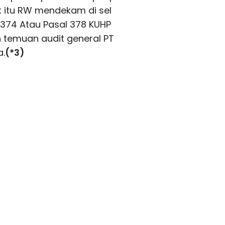
at itu RW mendekam di sel
 374 Atau Pasal 378 KUHP
 temuan audit general PT
a.
(*3)