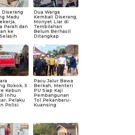
 Diserang
Dua Warga
ng Madu
Kembali Diserang,
ekerja,
Monyet Liar di
a Parah dan
Tembilahan
kan ke
Belum Berhasil
Selasih
Ditangkap
ara
Pacu Jalur Bawa
ng Rokok, 5
Berkah, Menteri
re Kebun
PU Siap Kaji
di Inhu
Pembangunan
ar, Pelaku
Tol Pekanbaru-
n Polisi
Kuansing