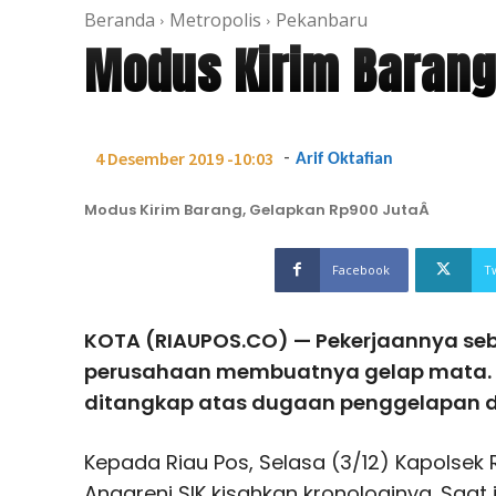
Beranda
Metropolis
Pekanbaru
Modus Kirim Barang
-
4 Desember 2019 -10:03
Arif Oktafian
Modus Kirim Barang, Gelapkan Rp900 JutaÂ
Facebook
T
KOTA (RIAUPOS.CO) — Pekerjaannya se
perusahaan membuatnya gelap mata. R
ditangkap atas dugaan penggelapan 
Kepada Riau Pos, Selasa (3/12) Kapolsek 
Anggreni SIK kisahkan kronologinya. Saat 