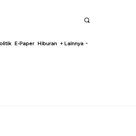
olitik
E-Paper
Hiburan
+ Lainnya