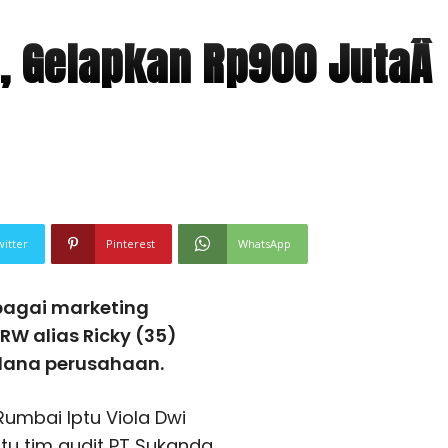
, Gelapkan Rp900 JutaÂ
witter
Pinterest
WhatsApp
bagai marketing
W alias Ricky (35)
dana perusahaan.
Rumbai Iptu Viola Dwi
itu tim audit PT Sukanda