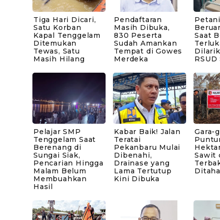
Tiga Hari Dicari,
Pendaftaran
Petani
Satu Korban
Masih Dibuka,
Berua
Kapal Tenggelam
830 Peserta
Saat B
Ditemukan
Sudah Amankan
Terluk
Tewas, Satu
Tempat di Gowes
Dilari
Masih Hilang
Merdeka
RSUD 
Pelajar SMP
Kabar Baik! Jalan
Gara-g
Tenggelam Saat
Teratai
Puntu
Berenang di
Pekanbaru Mulai
Hekta
Sungai Siak,
Dibenahi,
Sawit 
Pencarian Hingga
Drainase yang
Terbak
Malam Belum
Lama Tertutup
Ditaha
Membuahkan
Kini Dibuka
Hasil