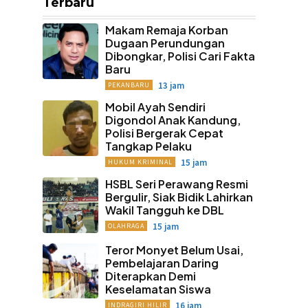
Terbaru
Makam Remaja Korban
Dugaan Perundungan
Dibongkar, Polisi Cari Fakta
Baru
13 jam
PEKANBARU
Mobil Ayah Sendiri
Digondol Anak Kandung,
Polisi Bergerak Cepat
Tangkap Pelaku
15 jam
HUKUM KRIMINAL
HSBL Seri Perawang Resmi
Bergulir, Siak Bidik Lahirkan
Wakil Tangguh ke DBL
15 jam
OLAHRAGA
Teror Monyet Belum Usai,
Pembelajaran Daring
Diterapkan Demi
Keselamatan Siswa
16 jam
INDRAGIRI HILIR