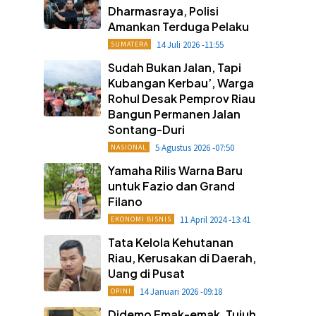
Dharmasraya, Polisi
Amankan Terduga Pelaku
14 Juli 2026 -11:55
SUMATERA
Sudah Bukan Jalan, Tapi
Kubangan Kerbau’, Warga
Rohul Desak Pemprov Riau
Bangun Permanen Jalan
Sontang-Duri
5 Agustus 2026 -07:50
NASIONAL
Yamaha Rilis Warna Baru
untuk Fazio dan Grand
Filano
11 April 2024 -13:41
EKONOMI BISNIS
Tata Kelola Kehutanan
Riau, Kerusakan di Daerah,
Uang di Pusat
14 Januari 2026 -09:18
OPINI
Didemo Emak-emak, Tujuh