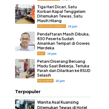
Tiga Hari Dicari, Satu
Korban Kapal Tenggelam
Ditemukan Tewas, Satu
Masih Hilang
16 jam
KEPULAUAN MERANTI
Pendaftaran Masih Dibuka,
830 Peserta Sudah
Amankan Tempat di Gowes
Merdeka
16 jam
RIAU
Petani Diserang Beruang
Madu Saat Bekerja, Terluka
Parah dan Dilarikan ke RSUD
Selasih
20 jam
PELALAWAN
Terpopuler
Wanita Asal Kuansing
Ditemukan Tewas di Hotel