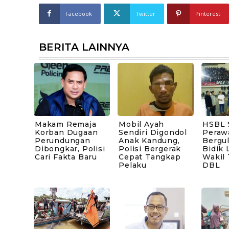
Facebook
Twitter
Pinterest
BERITA LAINNYA
Makam Remaja
Mobil Ayah
HSBL 
Korban Dugaan
Sendiri Digondol
Peraw
Perundungan
Anak Kandung,
Bergul
Dibongkar, Polisi
Polisi Bergerak
Bidik 
Cari Fakta Baru
Cepat Tangkap
Wakil
Pelaku
DBL