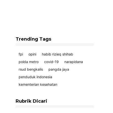
Trending Tags
fpi
opini
habib rizieq shihab
polda metro
covid-19
narapidana
rsud bengkalis
pangda jaya
penduduk indonesia
kementerian kesehatan
Rubrik Dicari