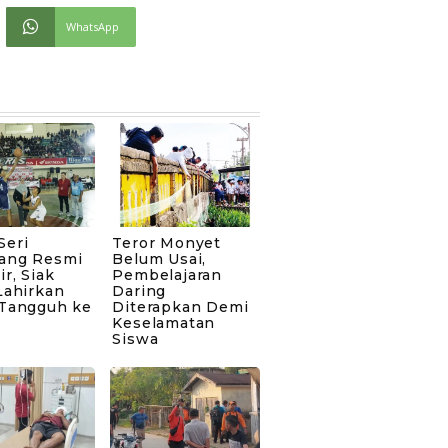
WhatsApp
Seri
Teror Monyet
ang Resmi
Belum Usai,
ir, Siak
Pembelajaran
Lahirkan
Daring
 Tangguh ke
Diterapkan Demi
Keselamatan
Siswa