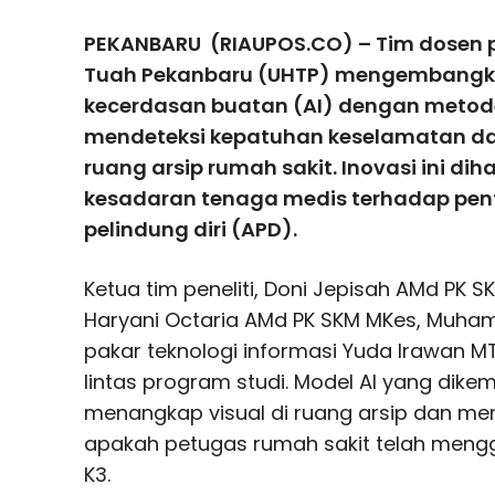
PEKANBARU (RIAUPOS.CO) – Tim dosen pe
Tuah Pekanbaru (UHTP) mengembangkan
kecerdasan buatan (AI) dengan metode
mendeteksi kepatuhan keselamatan dan
ruang arsip rumah sakit. Inovasi ini d
kesadaran tenaga medis terhadap pen
pelindung diri (APD).
Ketua tim peneliti, Doni Jepisah AMd PK
Haryani Octaria AMd PK SKM MKes, Muha
pakar teknologi informasi Yuda Irawan MTI
lintas program studi. Model AI yang d
menangkap visual di ruang arsip dan me
apakah petugas rumah sakit telah meng
K3.