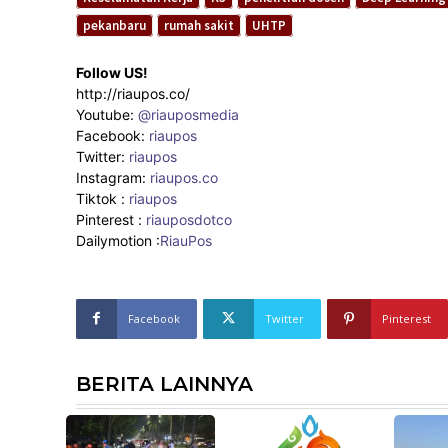
pekanbaru
rumah sakit
UHTP
Follow US!
http://riaupos.co/
Youtube:
@riauposmedia
Facebook:
riaupos
Twitter:
riaupos
Instagram:
riaupos.co
Tiktok :
riaupos
Pinterest :
riauposdotco
Dailymotion :
RiauPos
Facebook
Twitter
Pinterest
BERITA LAINNYA