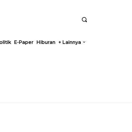
olitik
E-Paper
Hiburan
+ Lainnya