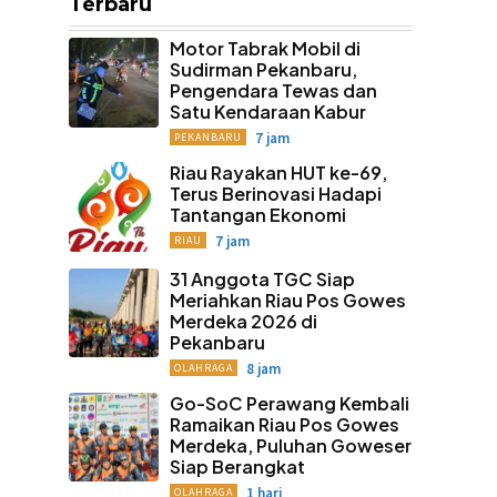
Terbaru
Motor Tabrak Mobil di
Sudirman Pekanbaru,
Pengendara Tewas dan
Satu Kendaraan Kabur
7 jam
PEKANBARU
Riau Rayakan HUT ke-69,
Terus Berinovasi Hadapi
Tantangan Ekonomi
7 jam
RIAU
31 Anggota TGC Siap
Meriahkan Riau Pos Gowes
Merdeka 2026 di
Pekanbaru
8 jam
OLAHRAGA
Go-SoC Perawang Kembali
Ramaikan Riau Pos Gowes
Merdeka, Puluhan Goweser
Siap Berangkat
1 hari
OLAHRAGA