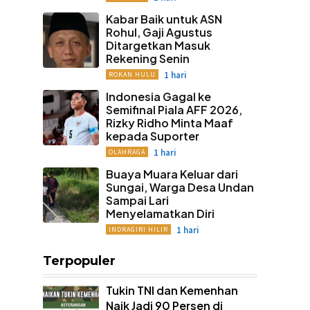
Kabar Baik untuk ASN
Rohul, Gaji Agustus
Ditargetkan Masuk
Rekening Senin
1 hari
ROKAN HULU
Indonesia Gagal ke
Semifinal Piala AFF 2026,
Rizky Ridho Minta Maaf
kepada Suporter
1 hari
OLAHRAGA
Buaya Muara Keluar dari
Sungai, Warga Desa Undan
Sampai Lari
Menyelamatkan Diri
1 hari
INDRAGIRI HILIR
Terpopuler
Tukin TNI dan Kemenhan
Naik Jadi 90 Persen di