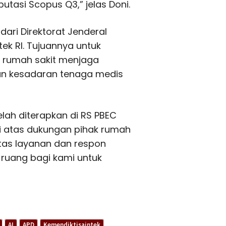
putasi Scopus Q3,” jelas Doni.
dari Direktorat Jenderal
k RI. Tujuannya untuk
 rumah sakit menjaga
an kesadaran tenaga medis
telah diterapkan di RS PBEC
i atas dukungan pihak rumah
atas layanan dan respon
 ruang bagi kami untuk
AI
APD
Kemendiktisaintek