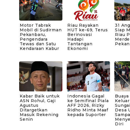
Motor Tabrak
Riau Rayakan
31 An
Mobil di Sudirman
HUT ke-69, Terus
Siap 
Pekanbaru,
Berinovasi
Riau 
Pengendara
Hadapi
Merde
Tewas dan Satu
Tantangan
Pekan
Kendaraan Kabur
Ekonomi
Kabar Baik untuk
Indonesia Gagal
Buaya
ASN Rohul, Gaji
ke Semifinal Piala
Keluar
Agustus
AFF 2026, Rizky
Sunga
Ditargetkan
Ridho Minta Maaf
Desa 
Masuk Rekening
kepada Suporter
Sampai
Senin
Menye
Diri