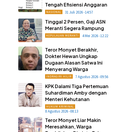
Tengah Efisiensi Anggaran
31 Juli 2026 -14:57
NASIONAL
Tinggal 2 Persen, Gaji ASN
Meranti Segera Rampung
4 Mei 2026 -12:22
KEPULAUAN MERANTI
Teror Monyet Berakhir,
Dokter Hewan Ungkap
Dugaan Alasan Satwa Ini
Menyerang Warga
7 Agustus 2026 -09:56
INDRAGIRI HILIR
KPK Dalami Tiga Pertemuan
Suhardiman Amby dengan
Menteri Kehutanan
HUKUM KRIMINAL
8 Agustus 2026 -08:13
Teror Monyet Liar Makin
Meresahkan, Warga