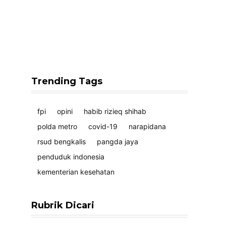
Trending Tags
fpi
opini
habib rizieq shihab
polda metro
covid-19
narapidana
rsud bengkalis
pangda jaya
penduduk indonesia
kementerian kesehatan
Rubrik Dicari