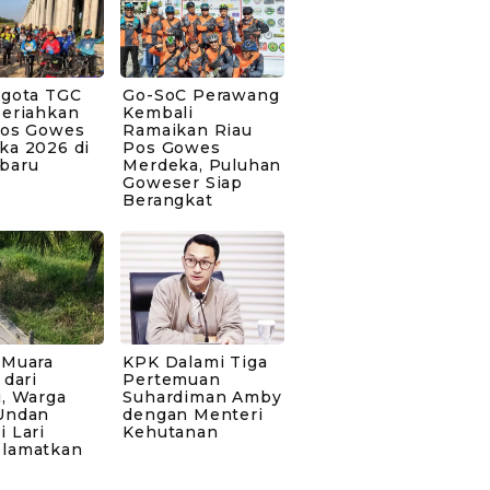
ggota TGC
Go-SoC Perawang
Meriahkan
Kembali
Pos Gowes
Ramaikan Riau
ka 2026 di
Pos Gowes
baru
Merdeka, Puluhan
Goweser Siap
Berangkat
 Muara
KPK Dalami Tiga
 dari
Pertemuan
i, Warga
Suhardiman Amby
Undan
dengan Menteri
 Lari
Kehutanan
lamatkan