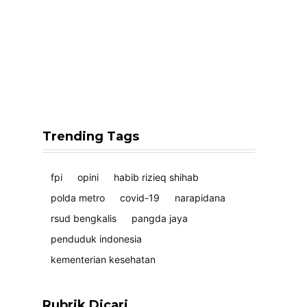
Trending Tags
fpi
opini
habib rizieq shihab
polda metro
covid-19
narapidana
rsud bengkalis
pangda jaya
penduduk indonesia
kementerian kesehatan
Rubrik Dicari