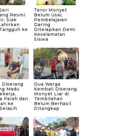
Seri
Teror Monyet
ang Resmi
Belum Usai,
ir, Siak
Pembelajaran
Lahirkan
Daring
 Tangguh ke
Diterapkan Demi
Keselamatan
Siswa
 Diserang
Dua Warga
ng Madu
Kembali Diserang,
ekerja,
Monyet Liar di
a Parah dan
Tembilahan
kan ke
Belum Berhasil
Selasih
Ditangkap