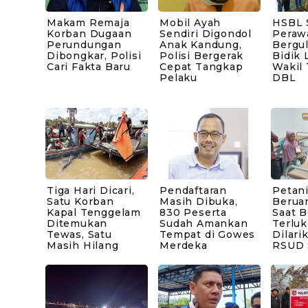
Makam Remaja
Mobil Ayah
HSBL 
Korban Dugaan
Sendiri Digondol
Peraw
Perundungan
Anak Kandung,
Bergul
Dibongkar, Polisi
Polisi Bergerak
Bidik 
Cari Fakta Baru
Cepat Tangkap
Wakil
Pelaku
DBL
Tiga Hari Dicari,
Pendaftaran
Petani
Satu Korban
Masih Dibuka,
Berua
Kapal Tenggelam
830 Peserta
Saat B
Ditemukan
Sudah Amankan
Terluk
Tewas, Satu
Tempat di Gowes
Dilari
Masih Hilang
Merdeka
RSUD 