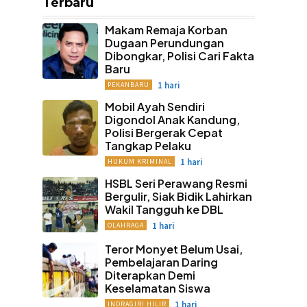
Terbaru
Makam Remaja Korban
Dugaan Perundungan
Dibongkar, Polisi Cari Fakta
Baru
1 hari
PEKANBARU
Mobil Ayah Sendiri
Digondol Anak Kandung,
Polisi Bergerak Cepat
Tangkap Pelaku
1 hari
HUKUM KRIMINAL
HSBL Seri Perawang Resmi
Bergulir, Siak Bidik Lahirkan
Wakil Tangguh ke DBL
1 hari
OLAHRAGA
Teror Monyet Belum Usai,
Pembelajaran Daring
Diterapkan Demi
Keselamatan Siswa
1 hari
INDRAGIRI HILIR