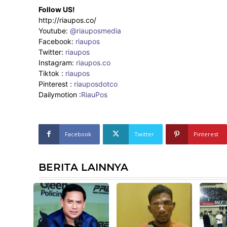
Follow US!
http://riaupos.co/
Youtube:
@riauposmedia
Facebook:
riaupos
Twitter:
riaupos
Instagram:
riaupos.co
Tiktok :
riaupos
Pinterest :
riauposdotco
Dailymotion :
RiauPos
Facebook
Twitter
Pinterest
BERITA LAINNYA