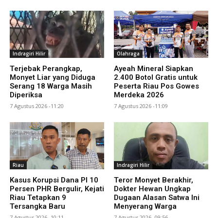
Indragiri Hilir
Olahraga
Terjebak Perangkap,
Ayeah Mineral Siapkan
Monyet Liar yang Diduga
2.400 Botol Gratis untuk
Serang 18 Warga Masih
Peserta Riau Pos Gowes
Diperiksa
Merdeka 2026
7 Agustus 2026 -11:20
7 Agustus 2026 -11:09
Riau
Indragiri Hilir
Kasus Korupsi Dana PI 10
Teror Monyet Berakhir,
Persen PHR Bergulir, Kejati
Dokter Hewan Ungkap
Riau Tetapkan 9
Dugaan Alasan Satwa Ini
Tersangka Baru
Menyerang Warga
7 Agustus 2026 -10:11
7 Agustus 2026 -09:56