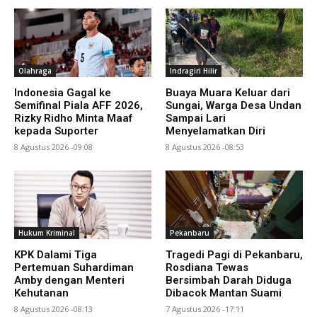
Olahraga
Indragiri Hilir
Indonesia Gagal ke
Buaya Muara Keluar dari
Semifinal Piala AFF 2026,
Sungai, Warga Desa Undan
Rizky Ridho Minta Maaf
Sampai Lari
kepada Suporter
Menyelamatkan Diri
8 Agustus 2026 -09:08
8 Agustus 2026 -08:53
Hukum Kriminal
Pekanbaru
KPK Dalami Tiga
Tragedi Pagi di Pekanbaru,
Pertemuan Suhardiman
Rosdiana Tewas
Amby dengan Menteri
Bersimbah Darah Diduga
Kehutanan
Dibacok Mantan Suami
8 Agustus 2026 -08:13
7 Agustus 2026 -17:11