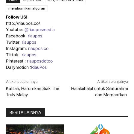
membumikan alquran
Follow US!
http://riaupos.co/
Youtube:
@riauposmedia
Facebook:
riaupos
Twitter:
riaupos
Instagram:
riaupos.co
Tiktok :
riaupos
Pinterest :
riauposdotco
Dailymotion :
RiauPos
Artikel sebelumnya
Artikel selanjutnya
Kafilah, Harumkan Siak The
Halalbihalal untuk Silaturahmi
Truly Malay
dan Memaafkan
BERITA LAINNYA